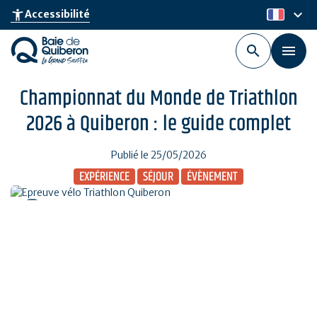
Aller
keyboard_arrow_down
accessibility_new
Accessibilité
fr
au
contenu
principal
Championnat du Monde de Triathlon
2026 à Quiberon : le guide complet
Publié le 25/05/2026
EXPÉRIENCE
SÉJOUR
ÉVÈNEMENT