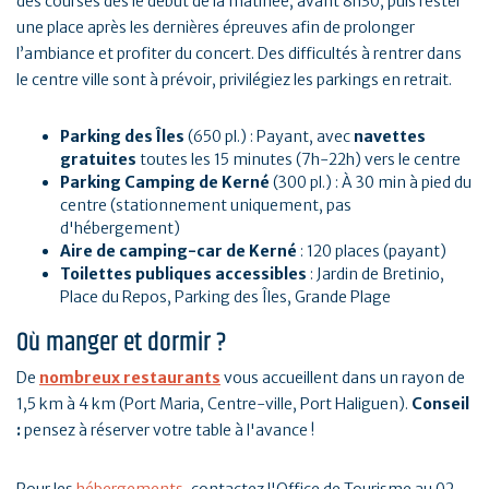
des courses dès le début de la matinée, avant 8h30, puis rester
une place après les dernières épreuves afin de prolonger
l’ambiance et profiter du concert. Des difficultés à rentrer dans
le centre ville sont à prévoir, privilégiez les parkings en retrait.
Parking des Îles
(650 pl.) : Payant, avec
navettes
gratuites
toutes les 15 minutes (7h-22h) vers le centre
Parking Camping de Kerné
(300 pl.) : À 30 min à pied du
centre (stationnement uniquement, pas
d'hébergement)
Aire de camping-car de Kerné
: 120 places (payant)
Toilettes publiques accessibles
: Jardin de Bretinio,
Place du Repos, Parking des Îles, Grande Plage
Où manger et dormir ?
De
nombreux restaurants
vous accueillent dans un rayon de
1,5 km à 4 km (Port Maria, Centre-ville, Port Haliguen).
Conseil
:
pensez à réserver votre table à l'avance !