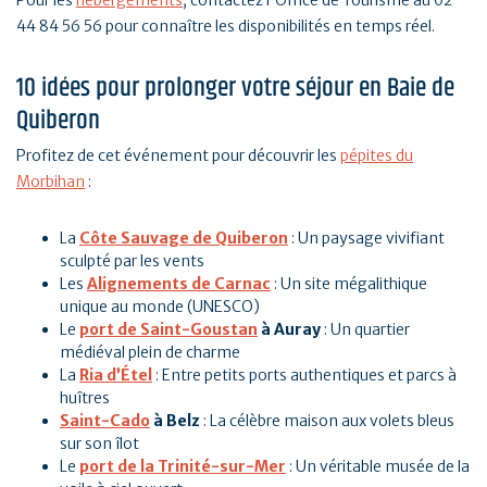
Pour les
hébergements
, contactez l'Office de Tourisme au 02
44 84 56 56 pour connaître les disponibilités en temps réel.
10 idées pour prolonger votre séjour en Baie de
Quiberon
Profitez de cet événement pour découvrir les
pépites du
Morbihan
:
La
Côte Sauvage de Quiberon
: Un paysage vivifiant
sculpté par les vents
Les
Alignements de Carnac
: Un site mégalithique
unique au monde (UNESCO)
Le
port de Saint-Goustan
à Auray
: Un quartier
médiéval plein de charme
La
Ria d’Étel
: Entre petits ports authentiques et parcs à
huîtres
Saint-Cado
à Belz
: La célèbre maison aux volets bleus
sur son îlot
Le
port de la Trinité-sur-Mer
: Un véritable musée de la