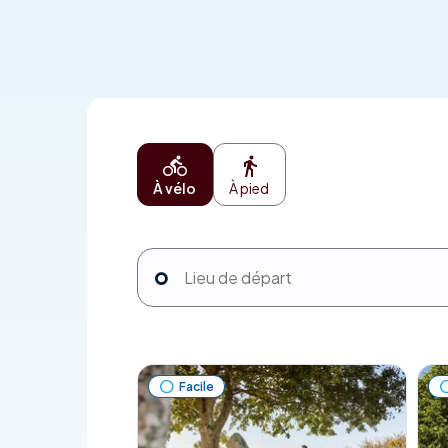
À vélo
À pied
Facile