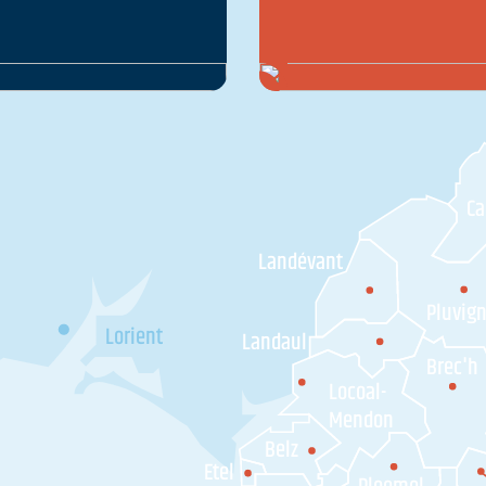
C
Landévant
Pluvig
Lorient
Landaul
Brec'h
Locoal-
Mendon
Belz
Etel