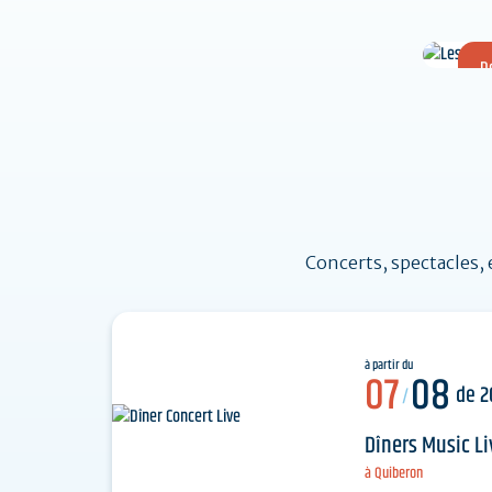
D
Le
inco
Concerts, spectacles, 
à partir du
07
08
de 2
/
Dîners Music Li
à Quiberon