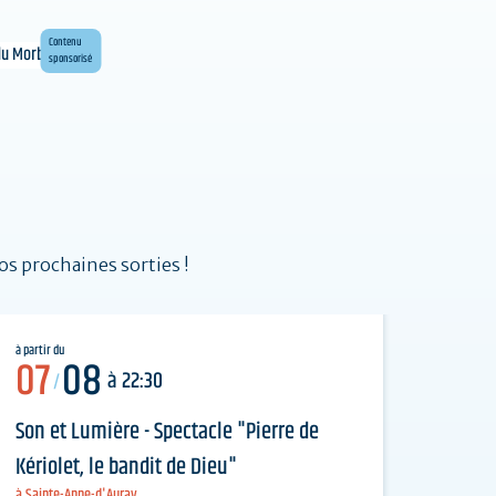
gare
maritime
Contenu
sponsorisé
 des
s
os prochaines sorties !
à partir du
07
08
à 22:30
/
Son et Lumière - Spectacle "Pierre de
Kériolet, le bandit de Dieu"
à Sainte-Anne-d'Auray