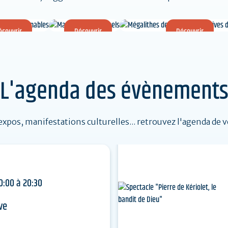
écouvrir
Découvrir
Découvrir
s sites
Marchés
Mégalithes de Carnac et
ntournables
traditionnels
rives du Morbihan
L'agenda des évènement
Inscrits à l'UNESCO
expos, manifestations culturelles... retrouvez l'agenda de v
0:00 à 20:30
ve