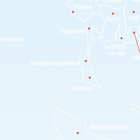
Ploemel
Erdeven
Crac
Carnac
Plouharnel
t les îles à
La Trinité-
sur-Mer
Sai
Saint-Pierre-Quiberon
Quiberon
Belle-île-en-mer