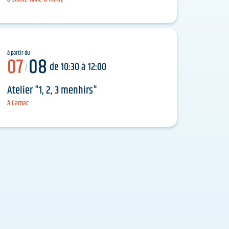
à partir du
07
08
de 10:30 à 12:00
/
Atelier "1, 2, 3 menhirs"
à Carnac