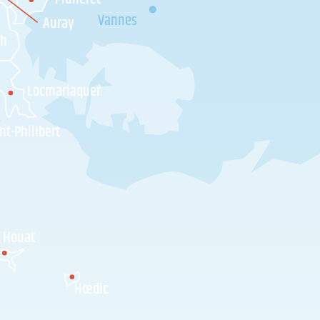
Vannes
Auray
'h
Locmariaquer
nt-Philibert
Houat
Hœdic