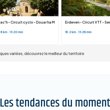
thes
ac'h - Circuit cyclo - Douar ha Mor
Erdeven - Circuit VTT - Sen
.8 km
·
1 h 20 min
18.2 km
·
1 h 28 min
ues variées, découvrez le meilleur du territoire
Les tendances du momen