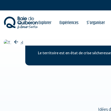
Baie de Quiberon,
Aller
au
contenu
principal
destination grandeur 
Explorer
Expériences
S'organiser
Le territoire est en état de crise sécheress
Idées 