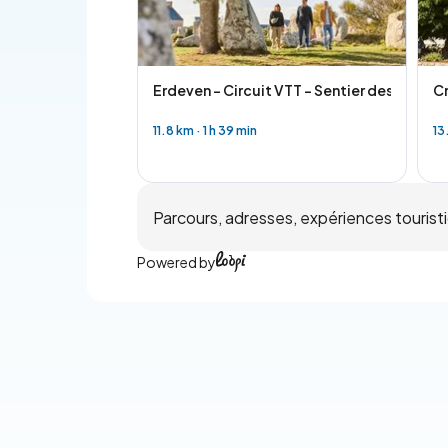
Erdeven - Circuit VTT - Sentier des Mégali
Cr
11.8 km
·
1 h 39 min
13
Parcours, adresses, expériences touristiq
Powered by