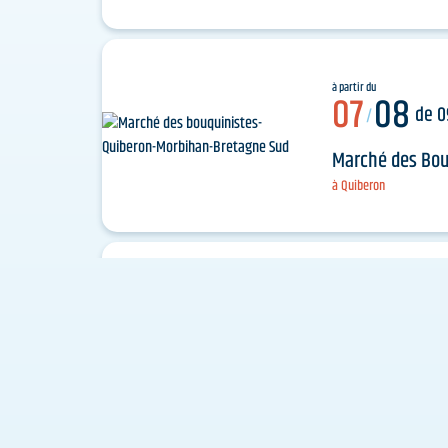
à partir du
07
08
de 0
/
Marché des Bou
à Quiberon