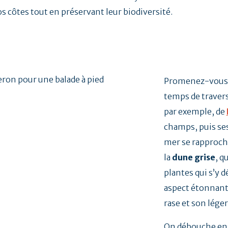
s côtes tout en préservant leur biodiversité.
Promenez-vous à 
temps de travers
par exemple, de
champs, puis ses
mer se rapproche
la
dune grise
, q
plantes qui s’y 
aspect étonnant,
rase et son lége
On débouche ens