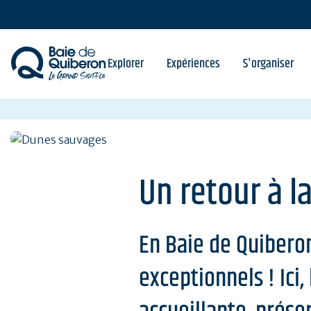
Aller
au
contenu
principal
Explorer
Expériences
S'organiser
Un retour à l
En Baie de Quiberon
exceptionnels ! Ici,