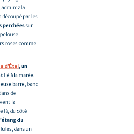
, admirez la
it découpé par les
s perchées
sur
e pelouse
eurs roses comme
ia d’Étel
, un
lié à la marée.
euse barre, banc
dans de
vent la
 là, du côté
l’étang du
llules, dans un