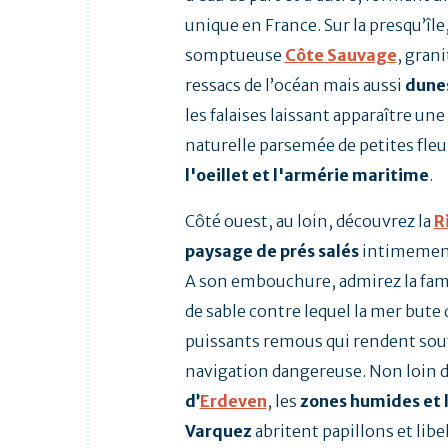
unique en France. Sur la presqu’île
somptueuse
Côte Sauvage
, gran
ressacs de l’océan mais aussi
dune
les falaises laissant apparaître un
naturelle parsemée de petites fl
l'oeillet et l'armérie maritime
.
Côté ouest, au loin, découvrez la
R
paysage de prés salés
intimement 
A son embouchure, admirez la fam
de sable contre lequel la mer bute 
puissants remous qui rendent sou
navigation dangereuse. Non loin de
d’
Erdeven
, les
zones humides et 
Varquez
abritent papillons et libe