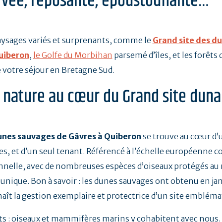
ervée, reposante, époustouflante…
paysages variés et surprenants, comme le
Grand site des d
uiberon
,
le Golfe du Morbihan
parsemé d’îles, et les
forêts 
e votre séjour en Bretagne Sud.
 nature au cœur du Grand site duna
unes sauvages de Gâvres à Quiberon
se trouve au cœur d’u
es, et d’un seul tenant. Référencé à l’échelle européenne
onnelle, avec de nombreuses espèces d’oiseaux protégés au
ité unique. Bon à savoir : les dunes sauvages ont obtenu en ja
aît la gestion exemplaire et protectrice d’un site embléma
ts : oiseaux et mammifères marins y cohabitent avec nous.