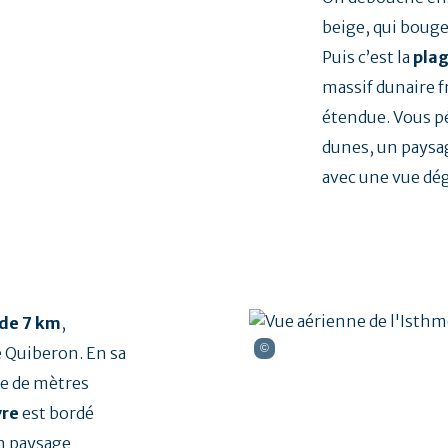
beige, qui bouge
Puis c’est la
pla
massif dunaire f
étendue. Vous p
dunes, un paysa
avec une vue dég
de 7 km
,
e Quiberon. En sa
ne de mètres
vre
est bordé
un paysage