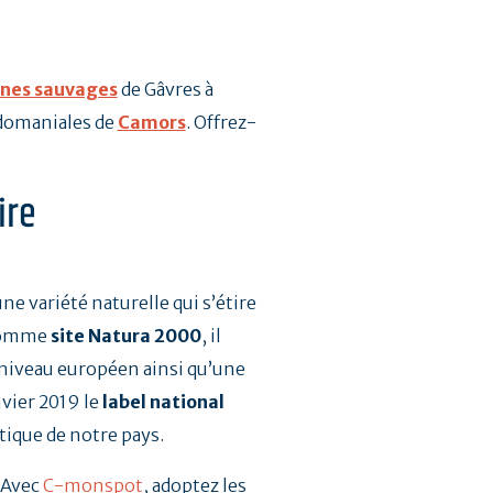
unes sauvages
de Gâvres à
domaniales de
Camors
. Offrez-
ire
ne variété naturelle qui s’étire
 comme
site Natura 2000
, il
 niveau européen ainsi qu’une
nvier 2019 le
label national
tique de notre pays.
 Avec
C-monspot
, adoptez les