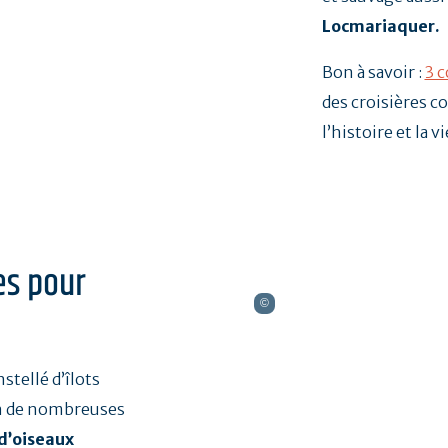
Locmariaquer.
Bon à savoir :
3 
des croisières 
l’histoire et la v
es pour
stellé d’îlots
on de nombreuses
d’oiseaux