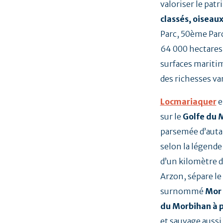
valoriser le patr
classés, oiseaux
Parc, 50ème Parc
64 000 hectares 
surfaces maritim
des richesses va
Locmariaquer
e
sur le
Golfe du 
parsemée d’autan
selon la légende 
d’un kilomètre d
Arzon, sépare le 
surnommé
Mor
du Morbihan à 
et sauvage aussi