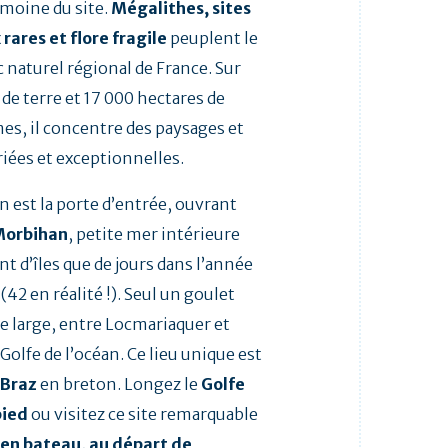
imoine du site.
Mégalithes, sites
 rares et flore fragile
peuplent le
 naturel régional de France. Sur
de terre et 17 000 hectares de
es, il concentre des paysages et
riées et exceptionnelles.
n est la porte d’entrée, ouvrant
Morbihan
, petite mer intérieure
t d’îles que de jours dans l’année
(42 en réalité !). Seul un goulet
e large, entre Locmariaquer et
Golfe de l’océan. Ce lieu unique est
 Braz
en breton. Longez le
Golfe
pied
ou visitez ce site remarquable
en bateau, au départ de