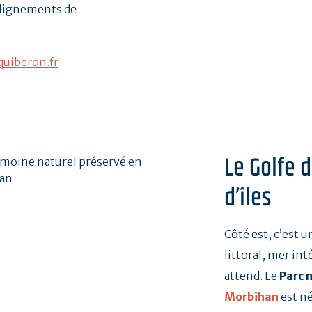
alignements de
uiberon.fr
Le Golfe 
d’îles
Côté est, c’est 
littoral, mer int
attend. Le
Parc 
Morbihan
est né