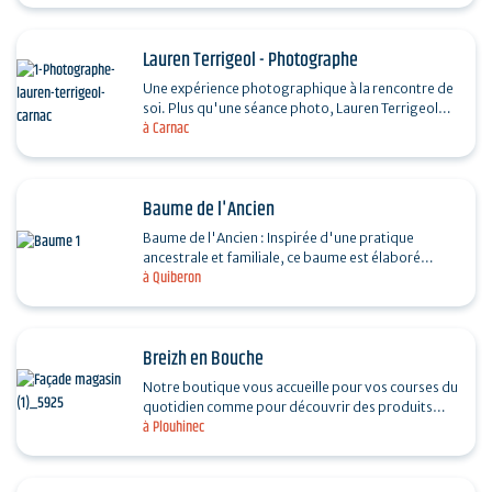
Lauren Terrigeol - Photographe
Une expérience photographique à la rencontre de
soi. Plus qu'une séance photo, Lauren Terrigeol
à Carnac
vous guide à travers une expérience corporelle,
pour…
Baume de l'Ancien
Baume de l'Ancien : Inspirée d'une pratique
ancestrale et familiale, ce baume est élaboré
à Quiberon
artisanalement à Quiberon. Les plantes qui le
composent…
Breizh en Bouche
Notre boutique vous accueille pour vos courses du
quotidien comme pour découvrir des produits
à Plouhinec
bretons typiques à rapporter ou à offrir. Épicerie
fine…