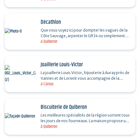
Décathlon
Que vous soyez ici pour dompter les vagues de la
Côte Sauvage, arpenter le GR34 ou simplement
à Quiberon
profiter de la plage, toute l'équipe vous attend.
Un…
Joaillerie Louis-Victor
La joaillerie Louis Victor, bijouterie à Auray près de
Vannes et de Lorient vous accompagne de la
à Carnac
création sur mesure à la réparation ou la…
Biscuiterie de Quiberon
Les meilleures spécialités de la région sortent tous
les jours de nos fourneaux. La maison propose un
à Quiberon
choix varié de gâteaux frais (kouign amann,…