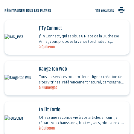
print
RÉINITIALISER TOUS LES FILTRES
145 résultats
J'Ty Connect
J’Ty Connect, qui se situe 8 Place de la Duchesse
Anne ,vous propose la vente (ordinateurs,
à Quiberon
imprimantes, encres, clés USB, ...), le dépannage,
…
Range ton Web
Tous les services pour briller en ligne : création de
sites vitrines, référencement naturel, campagnes
à Plumergat
publicitaires et bien plus ! Nous sommes…
La Tit Cordo
Offrez une seconde vie à vos articles en cuir. Je
répare vos chaussures, bottes, sacs, blousons de
à Quiberon
cuir, mais aussi des objets insolites en cuir qui
ont…