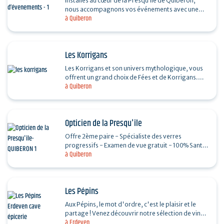
Installés au cœur de la Presqu’île de Quiberon,
nous accompagnons vos événements avec une
à Quiberon
offre complète de location de matériel
événementiel…
Les Korrigans
Les Korrigans et son univers mythologique, vous
offrent un grand choix de Fées et de Korrigans.
à Quiberon
Horaires d'ouverture de 10h30 à 12h30 et de
14h30 à…
Opticien de la Presqu'île
Offre 2ème paire - Spécialiste des verres
progressifs - Examen de vue gratuit - 100% Santé
à Quiberon
- Large choix de montures optiques et solaires
Tous nos…
Les Pépins
Aux Pépins, le mot d'ordre, c'est le plaisir et le
partage ! Venez découvrir notre sélection de vins
à Erdeven
naturels, bières locales, cidres et spiritueux…