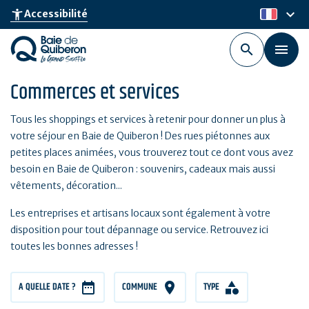
Aller
keyboard_arrow_down
accessibility_new
Accessibilité
fr
au
contenu
principal
Commerces et services
Tous les shoppings et services à retenir pour donner un plus à
votre séjour en Baie de Quiberon ! Des rues piétonnes aux
petites places animées, vous trouverez tout ce dont vous avez
besoin en Baie de Quiberon : souvenirs, cadeaux mais aussi
vêtements, décoration...
Les entreprises et artisans locaux sont également à votre
disposition pour tout dépannage ou service. Retrouvez ici
toutes les bonnes adresses !
A QUELLE DATE ?
COMMUNE
TYPE