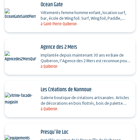
Ocean Gate
Vêtements femme homme enfant, location surf,
bar, école de Wingfoil. Surf, Wingfoil, Paddle,
à Saint-Pierre-Quiberon
Skateboard, Plongée, Kayak, Kitesurf, Windsurf.
Rip curl,…
Agence des 2 Mers
Implantée depuis maintenant 30 ans en Baie de
Quiberon, l'Agence des 2 Mers est reconnue pour
à Quiberon
ses compétences et sa connaissance du marché…
Les Créations de Nannoue
Galerie boutique de créations artisanales. Articles
de décorations en bois flottés, bois de palette
à Quiberon
ramassés sur les plages de la presqu'ile de…
Presqu'ile Loc