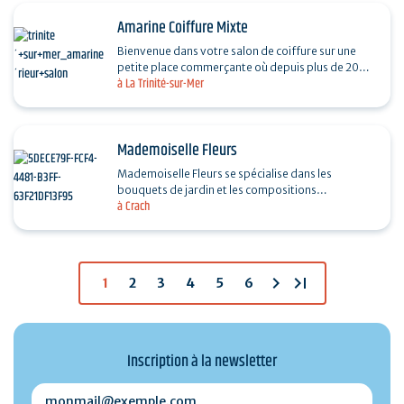
Amarine Coiffure Mixte
Bienvenue dans votre salon de coiffure sur une
petite place commerçante où depuis plus de 20
à La Trinité-sur-Mer
ans, nous vous faisons profiter de notre
expérience…
Mademoiselle Fleurs
Mademoiselle Fleurs se spécialise dans les
bouquets de jardin et les compositions
à Crach
champêtres, mettant en valeur la beauté naturelle
des fleurs. Chaque…
chevron_right
last_page
1
2
3
4
5
6
Inscription à la newsletter
monmail@exemple.com