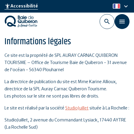
Aller
keyboard_arrow_down
accessibility_new
Accessibilité
fr
au
contenu
principal
Informations légales
Ce site est la propriété de SPL AURAY CARNAC QUIBERON
TOURISME – Office de Tourisme Baie de Quiberon - 31 avenue
de l'océan - 56340 Plouharnel
La directrice de publication du site est Mme Karine Allioux,
directrice de la SPL Auray Carnac Quiberon Tourisme.
Les photos sur le site ne sont pas libres de droits.
Le site est réalisé par la société
StudioJuillet
située à La Rochelle :
StudioJuillet, 2 avenue du Commandant Lysiack, 17440 AYTRE
(La Rochelle Sud)