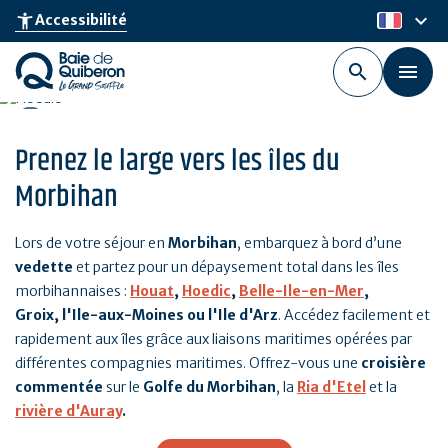
Aller
keyboard_arrow_down
accessibility_new
Accessibilité
fr
au
contenu
principal
Prenez le large vers les îles du
Morbihan
Lors de votre séjour en
Morbihan
, embarquez à bord d’une
vedette
et partez pour un dépaysement total dans les îles
morbihannaises :
Houat
,
Hoedic
,
Belle-Ile-en-Mer
,
Groix, l'Ile-aux-Moines ou l'Ile d'Arz
. Accédez facilement et
rapidement aux îles grâce aux liaisons maritimes opérées par
différentes compagnies maritimes. Offrez-vous une
croisière
commentée
sur le
Golfe du Morbihan
, la
Ria d'Etel
et la
rivière d'Auray
.