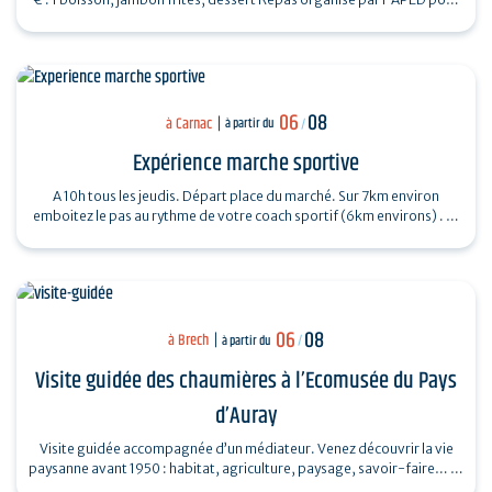
la…
06
08
à Carnac
à partir du
/
Expérience marche sportive
A 10h tous les jeudis. Départ place du marché. Sur 7km environ
emboitez le pas au rythme de votre coach sportif (6km environs) . La
marche sportive est…
06
08
à Brech
à partir du
/
Visite guidée des chaumières à l’Ecomusée du Pays
d’Auray
Visite guidée accompagnée d’un médiateur. Venez découvrir la vie
paysanne avant 1950 : habitat, agriculture, paysage, savoir-faire… et
enrichir…