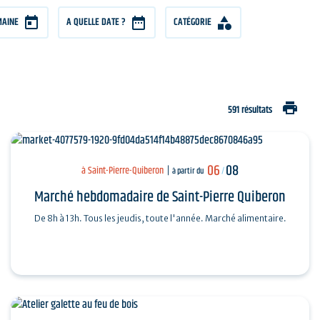
MAINE
A QUELLE DATE ?
CATÉGORIE
print
591 résultats
06
08
à Saint-Pierre-Quiberon
à partir du
/
Marché hebdomadaire de Saint-Pierre Quiberon
De 8h à 13h. Tous les jeudis, toute l'année. Marché alimentaire.