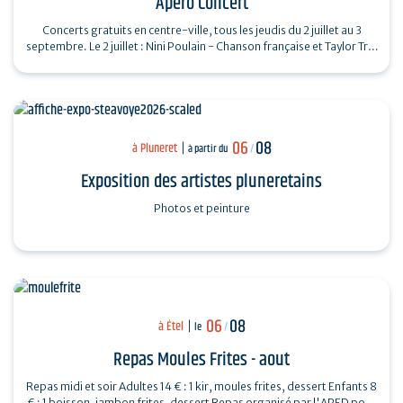
Apéro Concert
Concerts gratuits en centre-ville, tous les jeudis du 2 juillet au 3
septembre. Le 2 juillet : Nini Poulain - Chanson française et Taylor Trio
- Soul…
06
08
à Pluneret
à partir du
/
Exposition des artistes pluneretains
Photos et peinture
06
08
à Étel
le
/
Repas Moules Frites - aout
Repas midi et soir Adultes 14 € : 1 kir, moules frites, dessert Enfants 8
€ : 1 boisson, jambon frites, dessert Repas organisé par l'APED pour