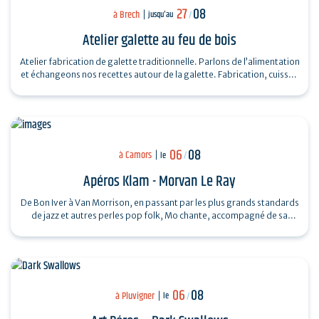
27
08
à Brech
jusqu'au
/
Atelier galette au feu de bois
Atelier fabrication de galette traditionnelle. Parlons de l’alimentation
et échangeons nos recettes autour de la galette. Fabrication, cuisson
au feu…
06
08
à Camors
le
/
Apéros Klam - Morvan Le Ray
De Bon Iver à Van Morrison, en passant par les plus grands standards
de jazz et autres perles pop folk, Mo chante, accompagné de sa
guitare et de son…
06
08
à Pluvigner
le
/