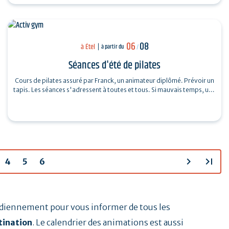
06
08
à Étel
à partir du
/
Séances d'été de pilates
Cours de pilates assuré par Franck, un animateur diplômé. Prévoir un
tapis. Les séances s'adressent à toutes et tous. Si mauvais temps, une
salle…
chevron_right
last_page
4
5
6
tidiennement pour vous informer de tous les
tination
. Le calendrier des animations est aussi