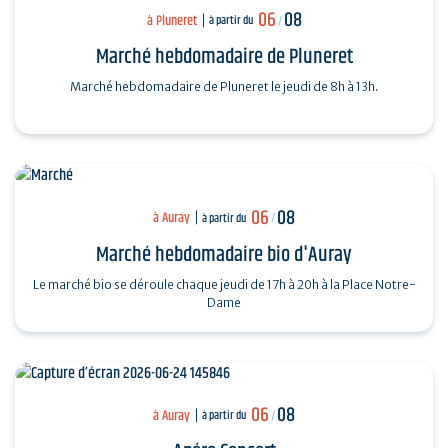
06
08
à Pluneret
à partir du
/
Marché hebdomadaire de Pluneret
Marché hebdomadaire de Pluneret le jeudi de 8h à 13h.
06
08
à Auray
à partir du
/
Marché hebdomadaire bio d'Auray
Le marché bio se déroule chaque jeudi de 17h à 20h à la Place Notre-
Dame
06
08
à Auray
à partir du
/