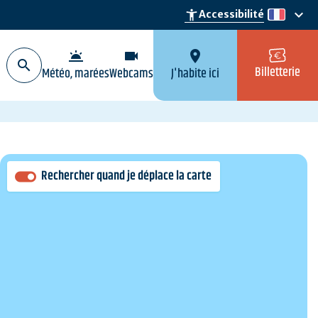
keyboard_arrow_down
accessibility_new
Accessibilité
fr
wb_twilight
videocam
location_on
Billetterie
Météo, marées
Webcams
J'habite ici
Rechercher quand je déplace la carte