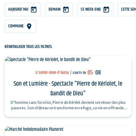
AUJOURD'HUI
DEMAIN
CE WEEK-END
CETTE SE
COMMUNE
RÉINITIALISER TOUS LES FILTRES
05
08
à Sainte-Anne-d'Auray
à partir du
/
Son et Lumière - Spectacle "Pierre de Kériolet, le
bandit de Dieu"
D'homme sans foi ni loi, Pierre de Kérilet devient serviteur des plus
pauvres. Son château se transforme en refuge, sa vie en offrande.
Ordonné…