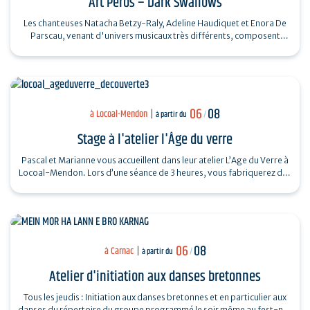
Art Péros – Dark Swallows
Les chanteuses Natacha Betzy-Raly, Adeline Haudiquet et Enora De
Parscau, venant d'univers musicaux très différents, composent
ensemble un répertoire…
06
08
à Locoal-Mendon
à partir du
/
Stage à l'atelier l'Âge du verre
Pascal et Marianne vous accueillent dans leur atelier L’Age du Verre à
Locoal-Mendon. Lors d’une séance de 3 heures, vous fabriquerez des
perles de…
06
08
à Carnac
à partir du
/
Atelier d'initiation aux danses bretonnes
Tous les jeudis : Initiation aux danses bretonnes et en particulier aux
danses du répertoire du groupe programmé le soir même au fest-noz