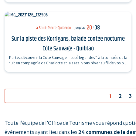
20
08
à Saint-Pierre-Quiberon
jusqu'au
/
Sur la piste des Korrigans, balade contée nocturne
Côte Sauvage - Quibtao
Partez découvrir la Cote Sauvage " coté légendes" à la tombée de la
nuit en compagnie de Charlotte et laissez-vous rêver au fil de vos pas
et des…
1
2
3
Toute l’équipe de l’Office de Tourisme vous répond quo
événements ayant lieu dans les
24 communes de la des