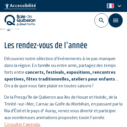
Aller
keyboard_arrow_down
accessibility_new
Accessibilité
fr
au
contenu
principal
Les rendez-vous de l'année
Découvrez notre sélection d’événements à ne pas manquer
dans la région. En famille ou entre amis, partagez des temps
forts entre
concerts, festivals, expositions, rencontres
sportives, fêtes traditionnelles, ateliers pour enfants
…
On a de quoi vous faire plaisir en toutes saisons !
De la Presqu’île de Quiberon aux îles de Houat et Hoëdic, de la
Trinité-sur-Mer, Carnac au Golfe du Morbihan, en passant par la
Ria d’Étel et le pays d' Auray, venez vous divertir et participer
aux nombreuses animations proposées toute l'année.
Consulter l'agenda.