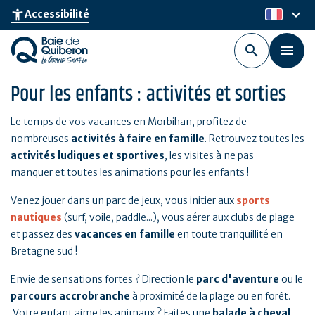
Aller
keyboard_arrow_down
accessibility_new
Accessibilité
fr
au
contenu
principal
Pour les enfants : activités et sorties
Le temps de vos vacances en Morbihan, profitez de
nombreuses
activités à faire en famille
. Retrouvez toutes les
activités ludiques et sportives
, les visites à ne pas
manquer et toutes les animations pour les enfants !
Venez jouer dans un parc de jeux, vous initier aux
sports
nautiques
(surf, voile, paddle...), vous aérer aux clubs de plage
et passez des
vacances en famille
en toute tranquillité en
Bretagne sud !
Envie de sensations fortes ? Direction le
parc d'aventure
ou le
parcours accrobranche
à proximité de la plage ou en forêt.
Votre enfant aime les animaux ? Faites une
balade à cheval
,