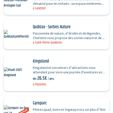
climatisé pour les enfants : un espace entièrement
à Lanester
sécurisé pour les grands jusqu’à 12 ans et un…
Quibtao - Sorties Nature
Passionnée de nature, d'étoiles et de légendes,
Charlotte vous propose des sorties nature et des
à Saint-Pierre-Quiberon
balades contées : découverte des algues et de la…
Kingoland
Kingoland et son univers d'attractions vous
attendent pour vivre une journée d’aventures en
26.5€
famille ! Quel que soit votre âge, vous trouverez
dès
/ pers.
de quoi…
à Plumelin
Gyroparc
Pilotez quad, moto et Segway cross sur plus d'1km
BON PLAN