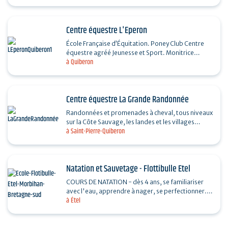
permet un…
Centre équestre L'Eperon
École Française d’Équitation. Poney Club Centre
équestre agréé Jeunesse et Sport. Monitrice
à Quiberon
diplômée d’État. Promenades et randonnées
sur…
Centre équestre La Grande Randonnée
Randonnées et promenades à cheval, tous niveaux
sur la Côte Sauvage, les landes et les villages
à Saint-Pierre-Quiberon
typiques. Plage de Penthièvre pour niveaux…
Natation et Sauvetage - Flottibulle Etel
COURS DE NATATION - dès 4 ans, se familiariser
avec l'eau, apprendre à nager, se perfectionner. 2
à Étel
nageurs maximum par leçon de 30 minutes pour
plus…