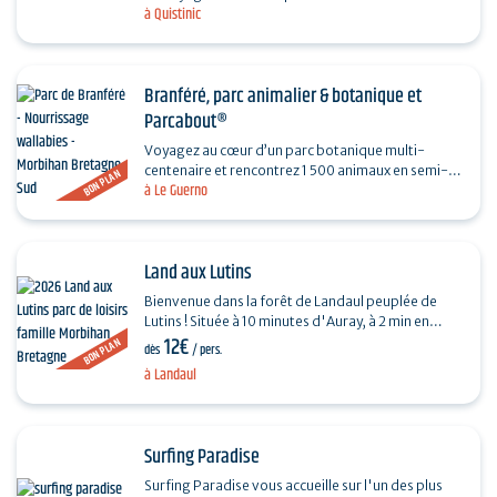
à Quistinic
naturel exceptionnel, un hameau vit en 1850 et
ses…
Branféré, parc animalier & botanique et
Parcabout®
Voyagez au cœur d’un parc botanique multi-
centenaire et rencontrez 1 500 animaux en semi-
BON PLAN
à Le Guerno
liberté originaire des cinq continents. Ne manquez
pas le…
Land aux Lutins
Bienvenue dans la forêt de Landaul peuplée de
Lutins ! Située à 10 minutes d'Auray, à 2 min en
12€
sortie de RN165 dans le Morbihan. Entrez dans
BON PLAN
dès
/ pers.
un…
à Landaul
Surfing Paradise
Surfing Paradise vous accueille sur l'un des plus