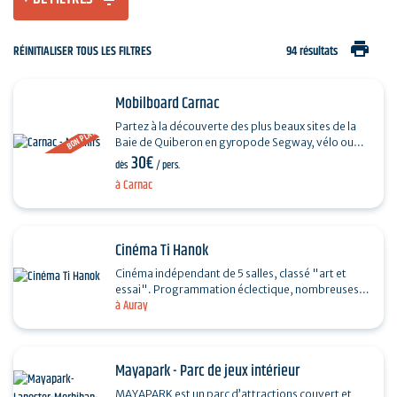
print
RÉINITIALISER TOUS LES FILTRES
94 résultats
Mobilboard Carnac
Partez à la découverte des plus beaux sites de la
BON PLAN
Baie de Quiberon en gyropode Segway, vélo ou
30€
trottinette électrique. Evadez-vous, accompagné
dès
/ pers.
d’un…
à Carnac
Cinéma Ti Hanok
Cinéma indépendant de 5 salles, classé "art et
essai". Programmation éclectique, nombreuses
à Auray
animations et possibilité de réservation de nos
espaces…
Mayapark - Parc de jeux intérieur
MAYAPARK est un parc d’attractions couvert et