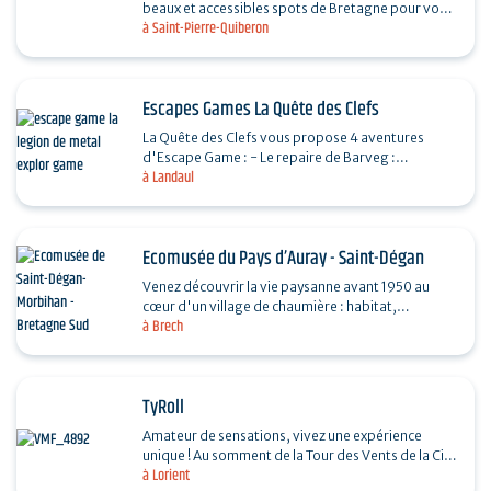
beaux et accessibles spots de Bretagne pour vous
à Saint-Pierre-Quiberon
partager sa passion du surf. L'école propose un…
Escapes Games La Quête des Clefs
La Quête des Clefs vous propose 4 aventures
d'Escape Game : - Le repaire de Barveg :
à Landaul
nombreux sont ceux qui ont tenté de trouver le
trésor de…
Ecomusée du Pays d’Auray - Saint-Dégan
Venez découvrir la vie paysanne avant 1950 au
cœur d'un village de chaumière : habitat,
à Brech
agriculture, paysage, savoir-faire...et enrichir
votre regard…
TyRoll
Amateur de sensations, vivez une expérience
unique ! Au somment de la Tour des Vents de la Cité
à Lorient
de la Voile, cette tyrolienne de 325m de long