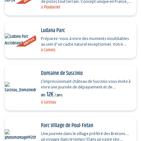
de pistes tout terrain. Concept unique en France,
à Plouharnel
Gyroparc propose uniquement des engins 100%…
Ludana Parc
Préparez-vous à vivre des moments inoubliables
BON PLAN
au sein d'un cadre naturel exceptionnel. Votre
à Camors
destination aventure, nichée dans une forêt
préservée,…
Domaine de Suscinio
L’impressionnant château de Suscinio vous invite à
vivre une journée de dépaysement et de
12€
découvertes. Toute l’année, le Domaine de
dès
/ pers.
Suscinio…
à Sarzeau
Parc Village de Poul-Fetan
Une journée dans le village préféré des Bretons...
un voyage dans le temps ! Dans un vaste site