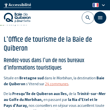
Aller
keyboard_arrow_down
accessibility_new
Accessibilité
fr
au
contenu
principal
L'Office de tourisme de la Baie de
Quiberon
Rendez-vous dans l'un de nos bureaux
d'informations touristiques
Située en
Bretagne sud
dans le Morbihan, la destination
Baie
de Quiberon
s'étend sur
24 communes
.
De la
Presqu'île de Quiberon aux îles,
de la
Trinité-sur-Mer
au Golfe du Morbihan,
en passant par
la Ria d'Etel et le
Pays d'Auray,
nos conseillers en séjour vous accueillent toute