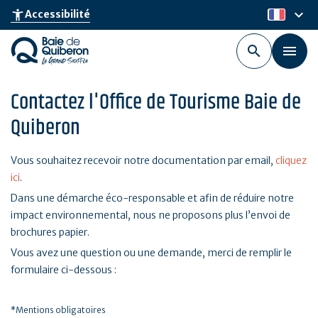
Aller
keyboard_arrow_down
accessibility_new
Accessibilité
fr
au
contenu
principal
Contactez l'Office de Tourisme Baie de
Quiberon
Vous souhaitez recevoir notre documentation par email,
cliquez
ici
.
Dans une démarche éco-responsable et afin de réduire notre
impact environnemental, nous ne proposons plus l’envoi de
brochures papier.
Vous avez une question ou une demande, merci de remplir le
formulaire ci-dessous :
*Mentions obligatoires