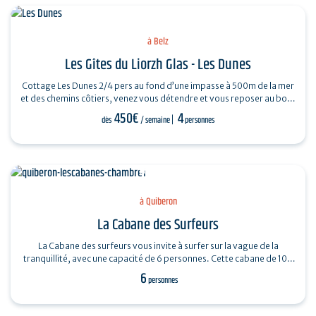
à Belz
Les Gîtes du Liorzh Glas - Les Dunes
Cottage Les Dunes 2/4 pers au fond d’une impasse à 500m de la mer
et des chemins côtiers, venez vous détendre et vous reposer au bord
de la piscine…
450€
4
dès
/ semaine
personnes
à Quiberon
La Cabane des Surfeurs
La Cabane des surfeurs vous invite à surfer sur la vague de la
tranquillité, avec une capacité de 6 personnes. Cette cabane de 100
m2, vous propose 3…
6
personnes