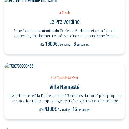
à Crach
Le Pré Verdine
Situé à quelques minutes du Golfe du Morbihan et de la Baie de
Quiberon, proche mer. Le Pré-Verdine est une ancienne ferme
longère rénovée en gîte…
1800€
8
dès
/ semaine
personnes
à La Trinité-sur-Mer
Villa Namasté
La villa Namaste à la Trinité sur mer à 3 minutes du port à pied propose
une location tout compris linge de lits? serviettes de toilette, taxe
de…
4300€
15
dès
/ semaine
personnes