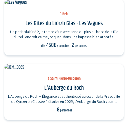
à Belz
Les Gîtes du Liorzh Glas - Les Vagues
Un petit plaisir à 2, le temps d’un week end ou plus au bord de la Ria
d’Etel , endroit calme, coquet, dans une impasse bien arborée.
Piscine…
450€
2
dès
/ semaine
personnes
à Saint-Pierre-Quiberon
L'Auberge du Roch
L’Auberge du Roch – Élégance et authenticité au cœur de la Presqu’île
de Quiberon Classée 4 étoiles en 2025, L’Auberge du Roch vous…
8
personnes