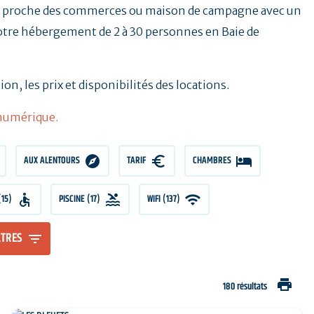
lle proche des commerces ou maison de campagne avec un
 votre hébergement de 2 à 30 personnes en Baie de
ion, les prix et disponibilités des locations.
 numérique.
AUX ALENTOURS
TARIF
TARIF
CHAMBRES
CHAMBRES
(15)
PISCINE (17)
WIFI (137)
LTRES
print
180 résultats