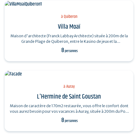
à Quiberon
Villa Moaï
Maison d'architecte (Franck Labbay Architecte) située à 200m de la
Grande Plage de Quiberon, entre le Kasino de jeux et la
Thalassothérapie, la Villa…
8
personnes
à Auray
L'Hermine de Saint Goustan
Maison de caractère de 170m2 restaurée, vous offre le confort dont
vous aurez besoin pour vos vacances à Auray, située à 200m du Port
de St Goustan…
8
personnes