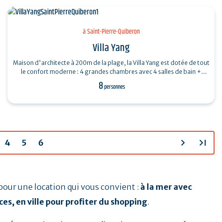
à Saint-Pierre-Quiberon
Villa Yang
Maison d'architecte à 200m de la plage, la Villa Yang est dotée de tout
le confort moderne : 4 grandes chambres avec 4 salles de bain +
toilettes…
8
personnes
chevron_right
last_page
4
5
6
pour une location qui vous convient :
à la mer avec
es, en ville pour profiter du shopping
.