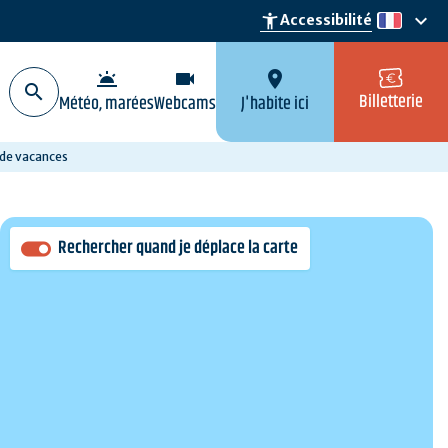
keyboard_arrow_down
accessibility_new
Accessibilité
fr
wb_twilight
videocam
location_on
Billetterie
Météo, marées
Webcams
J'habite ici
 de vacances
Rechercher quand je déplace la carte