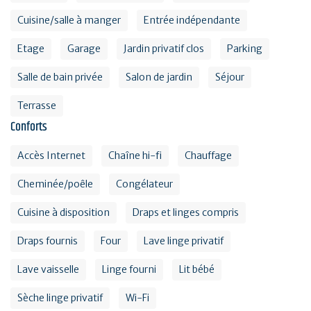
Cuisine/salle à manger
Entrée indépendante
Etage
Garage
Jardin privatif clos
Parking
Salle de bain privée
Salon de jardin
Séjour
Terrasse
Conforts
Accès Internet
Chaîne hi-fi
Chauffage
Cheminée/poêle
Congélateur
Cuisine à disposition
Draps et linges compris
Draps fournis
Four
Lave linge privatif
Lave vaisselle
Linge fourni
Lit bébé
Sèche linge privatif
Wi-Fi