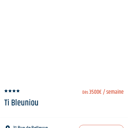
3500€
/ semaine
Dès
Ti Bleuniou
31 Rue de Bellevue