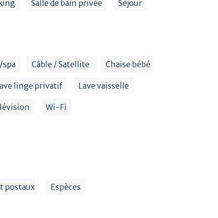
king
Salle de bain privée
Séjour
/spa
Câble / Satellite
Chaise bébé
ave linge privatif
Lave vaisselle
lévision
Wi-Fi
t postaux
Espèces