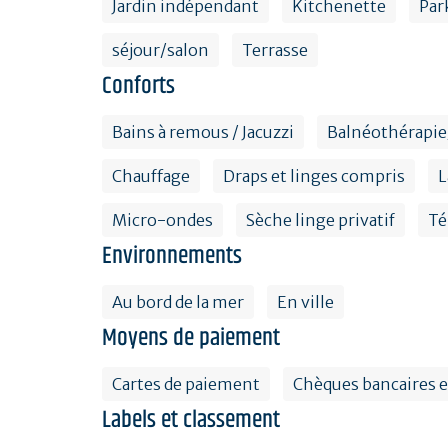
Jardin indépendant
Kitchenette
Par
séjour/salon
Terrasse
Conforts
Bains à remous / Jacuzzi
Balnéothérapie
Chauffage
Draps et linges compris
L
Micro-ondes
Sèche linge privatif
Té
Environnements
Au bord de la mer
En ville
Moyens de paiement
Cartes de paiement
Chèques bancaires e
Labels et classement