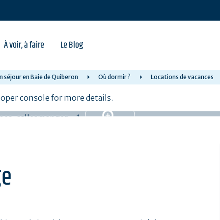
À voir, à faire
Le Blog
n séjour en Baie de Quiberon
Où dormir ?
Locations de vacances
per console for more details.
ge