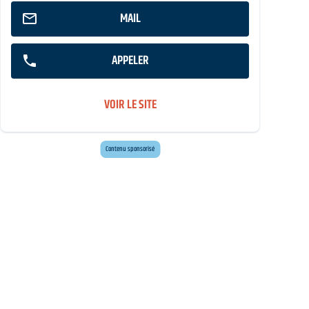
MAIL
APPELER
VOIR LE SITE
Envie d'évasion ?
Voyagez en Préhistoire !
Contenu sponsorisé