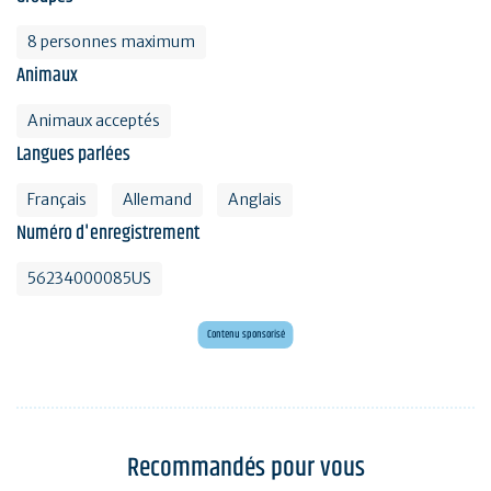
8 personnes maximum
Animaux
Animaux acceptés
Langues parlées
Français
Allemand
Anglais
Numéro d'enregistrement
56234000085US
Mini golf bar et loisirs Erdeven
Maxi mini golf 26 trous à deux pas de l'océan
Contenu sponsorisé
Recommandés pour vous