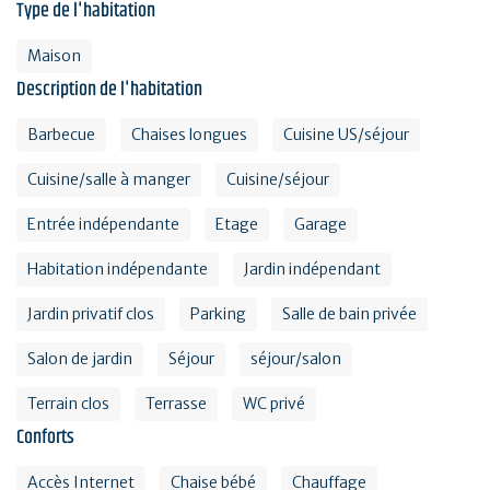
Type de l'habitation
Maison
Description de l'habitation
Barbecue
Chaises longues
Cuisine US/séjour
Cuisine/salle à manger
Cuisine/séjour
Entrée indépendante
Etage
Garage
Habitation indépendante
Jardin indépendant
Jardin privatif clos
Parking
Salle de bain privée
Salon de jardin
Séjour
séjour/salon
Terrain clos
Terrasse
WC privé
Conforts
Accès Internet
Chaise bébé
Chauffage