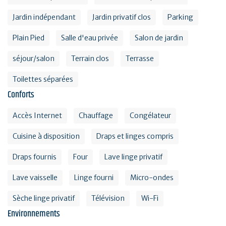
Jardin indépendant
Jardin privatif clos
Parking
Plain Pied
Salle d'eau privée
Salon de jardin
séjour/salon
Terrain clos
Terrasse
Toilettes séparées
Conforts
Accès Internet
Chauffage
Congélateur
Cuisine à disposition
Draps et linges compris
Draps fournis
Four
Lave linge privatif
Lave vaisselle
Linge fourni
Micro-ondes
Sèche linge privatif
Télévision
Wi-Fi
Environnements