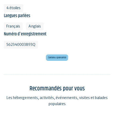
4 étoiles
Langues parlées
Français
Anglais
Numéro d'enregistrement
562340003893Q
Mini golf bar et loisirs Erdeven
Maxi mini golf 26 trous à deux pas de l'océan
Contenu sponsorisé
Recommandés pour vous
Les hébergements, activités, événements, visites et balades
populaires