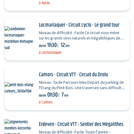
à Auray
Locmariaquer - Circuit cyclo - Le grand tour
Niveau de difficulté : Facile Ce circuit vous mène
sur les grands sites naturels et mégalithiques de
1h30
12
Locmariaquer : le bourg, la Table des Marchands,
durée
km
…
à Locmariaquer
Camors - Circuit VTT - Circuit du Drolo
Niveau : facile Parcours bleu Départ du parking de
l’Etang du Petit Bois. Une traversée sans difficulté
0h30
7
sur les chemins de la forêt Domaniale de…
durée
km
à Camors
Erdeven - Circuit VTT - Sentier des Mégalithes
Niveau de difficulté : Facile Toute l’année -