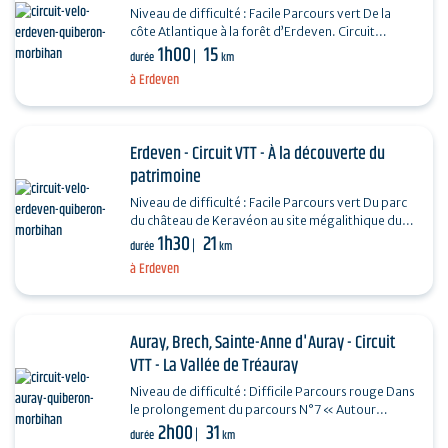
Niveau de difficulté : Facile Parcours vert De la
côte Atlantique à la forêt d’Erdeven. Circuit
1h00
15
comprenant une partie sableuse. Circuit
durée
km
homologué…
à Erdeven
Erdeven - Circuit VTT - À la découverte du
patrimoine
Niveau de difficulté : Facile Parcours vert Du parc
du château de Keravéon au site mégalithique du
1h30
21
Varquez. Circuit homologué par la Fédération…
durée
km
à Erdeven
Auray, Brech, Sainte-Anne d'Auray - Circuit
VTT - La Vallée de Tréauray
Niveau de difficulté : Difficile Parcours rouge Dans
le prolongement du parcours N°7 « Autour
2h00
31
d’Auray », le circuit permet de remonter la
durée
km
vallée…