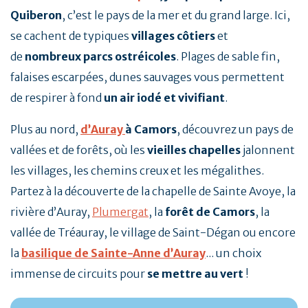
Quiberon
, c’est le pays de la mer et du grand large. Ici,
se cachent de typiques
villages côtiers
et
de
nombreux parcs ostréicoles
. Plages de sable fin,
falaises escarpées, dunes sauvages vous permettent
de respirer à fond
un air iodé et vivifiant
.
Plus au nord,
d’Auray
à Camors
, découvrez un pays de
vallées et de forêts, où les
vieilles chapelles
jalonnent
les villages, les chemins creux et les mégalithes.
Partez à la découverte de la chapelle de Sainte Avoye, la
rivière d’Auray,
Plumergat
, la
forêt de Camors
, la
vallée de Tréauray, le village de Saint-Dégan ou encore
la
basilique de Sainte-Anne d’Auray
... un choix
immense de circuits pour
se mettre au vert
!