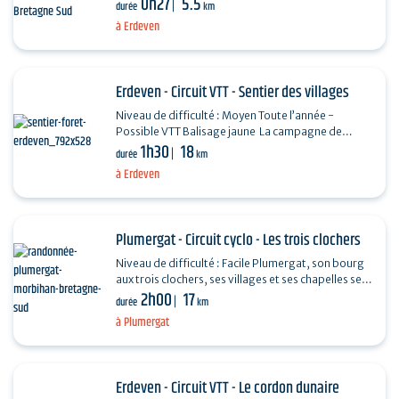
0h27
5.5
durée
km
à Erdeven
Erdeven - Circuit VTT - Sentier des villages
Niveau de difficulté : Moyen Toute l’année -
Possible VTT Balisage jaune La campagne de
1h30
18
l’ouest d’Erdeven révèle un riche patrimoine bâti…
durée
km
à Erdeven
Plumergat - Circuit cyclo - Les trois clochers
Niveau de difficulté : Facile Plumergat, son bourg
aux trois clochers, ses villages et ses chapelles se
2h00
17
situent le long de chemins et de routes de…
durée
km
à Plumergat
Erdeven - Circuit VTT - Le cordon dunaire