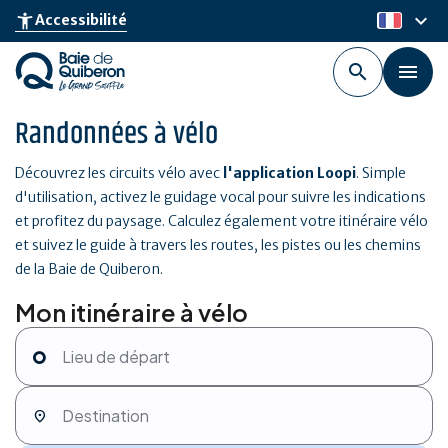
Aller
keyboard_arrow_down
accessibility_new
Accessibilité
fr
au
contenu
principal
Randonnées à vélo
Découvrez les circuits vélo avec
l'application Loopi
. Simple
d'utilisation, activez le guidage vocal pour suivre les indications
et profitez du paysage. Calculez également votre itinéraire vélo
et suivez le guide à travers les routes, les pistes ou les chemins
de la Baie de Quiberon.
Mon itinéraire à vélo