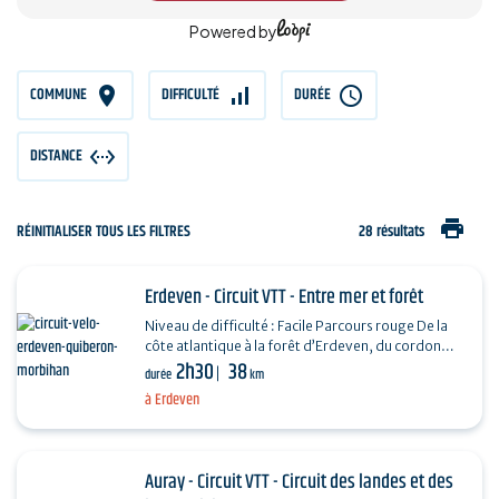
Powered by
COMMUNE
DIFFICULTÉ
DURÉE
DISTANCE
print
RÉINITIALISER TOUS LES FILTRES
28 résultats
Erdeven - Circuit VTT - Entre mer et forêt
Niveau de difficulté : Facile Parcours rouge De la
côte atlantique à la forêt d’Erdeven, du cordon
2h30
38
dunaire à l’ensemble mégalithique du…
durée
km
à Erdeven
Auray - Circuit VTT - Circuit des landes et des