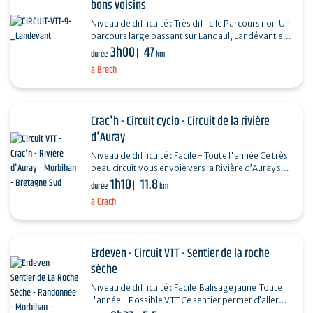
bons voisins
Niveau de difficulté : Très difficile Parcours noir Un
parcours large passant sur Landaul, Landévant et
3h00
47
Pluvigner, entre village, campagne et forêt.…
durée
km
à Brech
Crac'h - Circuit cyclo - Circuit de la rivière
d'Auray
Niveau de difficulté : Facile - Toute l'année Ce très
beau circuit vous envoie vers la Rivière d’Auray sur
1h10
11.8
un des sites remarquables de la…
durée
km
à Crach
Erdeven - Circuit VTT - Sentier de la roche
sèche
Niveau de difficulté : Facile Balisage jaune Toute
l'année - Possible VTT Ce sentier permet d’aller
jusqu’aux plages de Kerouriec et de…