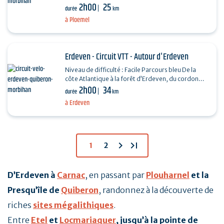
2h00
25
hameaux pittoresques que compte la Commune
durée
km
de…
à Ploemel
Erdeven - Circuit VTT - Autour d'Erdeven
Niveau de difficulté : Facile Parcours bleu De la
côte Atlantique à la forêt d’Erdeven, du cordon
2h00
34
dunaire au parc du château de Keravéon et à…
durée
km
à Erdeven
chevron_right
last_page
1
2
D’Erdeven à
Carnac
, en passant par
Plouharnel
et la
Presqu’île de
Quiberon
, randonnez à la découverte de
riches
sites mégalithiques
.
Entre
Etel
et
Locmariaquer
, jusqu’à la pointe de