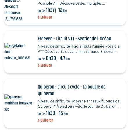
Possible VTT Découverte des multiples
1h37
12
sites mégalithiques d’Erdeven : Alignements de
durée
km
menhirs,…
à Erdeven
Erdeven - Circuit VTT - Sentier de l'Océan
Niveau de difficulté : Facile Toute l’année Possible
VTT Découverte des chemins ruraux d’Erdeven
0h30
4.7
pour arriver au village et à la plage de…
durée
km
à Erdeven
Quiberon - Circuit cyclo - La boucle de
Quiberon
Niveau de difficulté : Moyen Panneaux "Boucle de
Quiberon" À pied ou à vélo, le tour de Quiberon
1h30
15
permet de passer de l’Armor à l’Argoat. Pas…
durée
km
à Quiberon