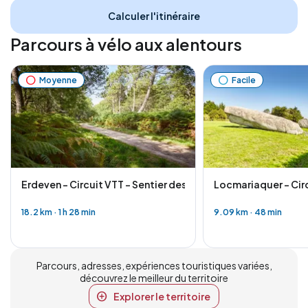
Calculer l'itinéraire
Parcours à vélo aux alentours
Moyenne
Facile
Erdeven - Circuit VTT - Sentier des villages
Locmariaquer - Circ
18.2 km
·
1 h 28 min
9.09 km
·
48 min
Parcours, adresses, expériences touristiques variées,
découvrez le meilleur du territoire
Explorer le territoire