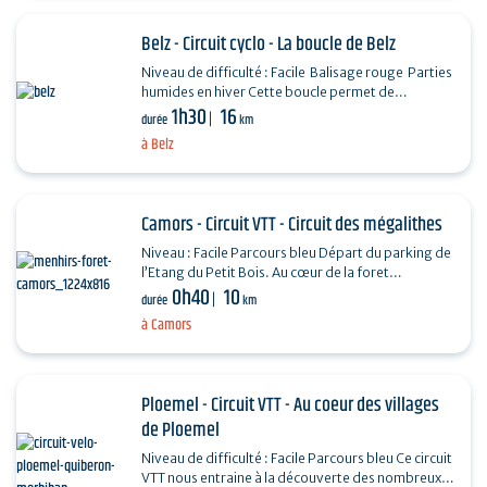
Belz - Circuit cyclo - La boucle de Belz
Niveau de difficulté : Facile Balisage rouge Parties
humides en hiver Cette boucle permet de
1h30
16
découvrir la richesse du paysage rural de la…
durée
km
à Belz
Camors - Circuit VTT - Circuit des mégalithes
Niveau : Facile Parcours bleu Départ du parking de
l’Etang du Petit Bois. Au cœur de la foret
0h40
10
domaniale de Camors, ce circuit permet de
durée
km
plonger dans…
à Camors
Ploemel - Circuit VTT - Au coeur des villages
de Ploemel
Niveau de difficulté : Facile Parcours bleu Ce circuit
VTT nous entraine à la découverte des nombreux