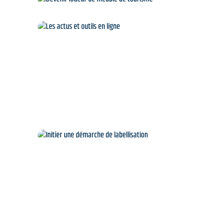
e
Devenir loueur de meublé
de tourisme
Les actus et outils en
ligne
Initier une démarche de
labellisation