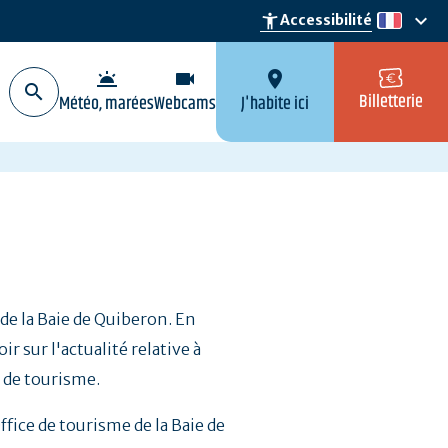
keyboard_arrow_down
accessibility_new
Accessibilité
fr
wb_twilight
videocam
location_on
Billetterie
Météo, marées
Webcams
J'habite ici
 de la Baie de Quiberon. En
 sur l'actualité relative à
e de tourisme.
Office de tourisme de la Baie de