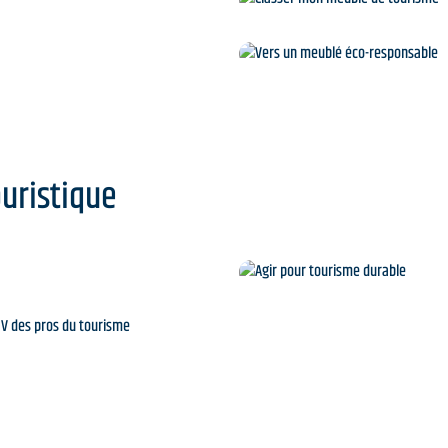
de séjour
Classer mon meublé d
tourisme
 de tourisme
Vers un meublé éco-
responsable
uristique
s et chiffres clés
Agir pour tourisme
durable
Le RDV des pros du
tourisme