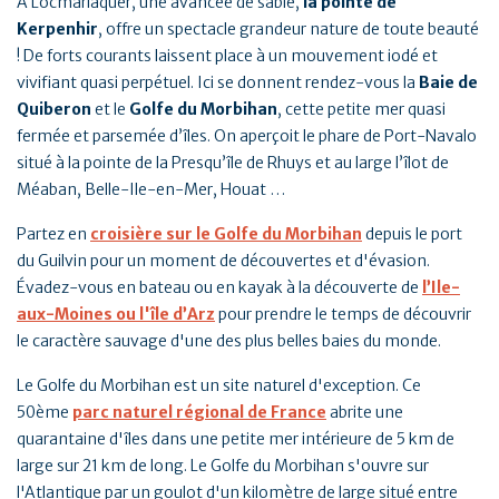
À Locmariaquer, une avancée de sable,
la pointe de
Kerpenhir
, offre un spectacle grandeur nature de toute beauté
! De forts courants laissent place à un mouvement iodé et
vivifiant quasi perpétuel. Ici se donnent rendez-vous la
Baie de
Quiberon
et le
Golfe du Morbihan
, cette petite mer quasi
fermée et parsemée d’îles. On aperçoit le phare de Port-Navalo
situé à la pointe de la Presqu’île de Rhuys et au large l’îlot de
Méaban, Belle-Ile-en-Mer, Houat …
Partez en
croisière sur le Golfe du Morbihan
depuis le port
du Guilvin pour un moment de découvertes et d'évasion.
Évadez-vous en bateau ou en kayak à la découverte de
l’Ile-
aux-Moines ou l'île d’Arz
pour prendre le temps de découvrir
le caractère sauvage d'une des plus belles baies du monde.
Le Golfe du Morbihan est un site naturel d'exception. Ce
50ème
parc naturel régional de France
abrite une
quarantaine d'îles dans une petite mer intérieure de 5 km de
large sur 21 km de long. Le Golfe du Morbihan s'ouvre sur
l'Atlantique par un goulot d'un kilomètre de large situé entre