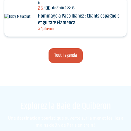
le
25
08
de 21:00 à 22:15
/
Hommage à Paco Ibañez : Chants espagnols
et guitare Flamenca
à Quiberon
Tout l'agenda
Explorez la Baie de Quiberon
Une destination touristique ouverte sur la mer et les îles à
moins de 3h de Paris en train !