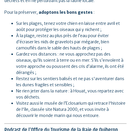
déchets et en ne perturbant pas la faune locale.
Pour la préserver,
adoptons les bons gestes
:
Sur les plages, tenez votre chien en laisse entre avril et
août pour protéger les oiseaux qui y nichent ;
À la plage, restez au plus près de l’eau pour éviter
d’écraser les nids de gravelots par mégarde, bien
camouflés dans le sable des hauts de plages ;
Gardez vos distances : ne vous approchez pas des
oiseaux, qu’ils soient à terre ou en mer. S’ils s’envolent à
votre approche ou poussent des cris d’alarme, ils ont été
dérangés ;
Restez sur les sentiers balisés et ne pas s'aventurer dans
les dunes fragiles et sensibles ;
Ne rien jeter dans la nature : à Houat, vous repartez avec
vos déchets.
Visitez aussi le musée de l’Eclosarium qui retrace l'histoire
de l'île, classée site Natura 2000, et vous invite à
découvrir le monde marin qui nous entoure.
Podcast de l'Office du Tourisme de la Baie de Quiberon