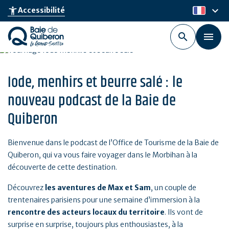
Aller
keyboard_arrow_down
accessibility_new
Accessibilité
fr
au
contenu
principal
Iode, menhirs et beurre salé : le
nouveau podcast de la Baie de
Quiberon
Bienvenue dans le podcast de l’Office de Tourisme de la Baie de
Quiberon, qui va vous faire voyager dans le Morbihan à la
découverte de cette destination.
Découvrez
les aventures de Max et Sam
, un couple de
trentenaires parisiens pour une semaine d’immersion à la
rencontre des acteurs locaux du territoire
. Ils vont de
surprise en surprise, toujours plus enthousiastes, à la