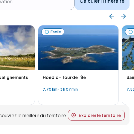
Calculer l'itinéraire
Facile
alithes
s alignements
Hoedic - Tour de l'île
Sai
7.70 km
·
3 h 07 min
7.5
uvrez le meilleur du territoire
Explorer le territoire