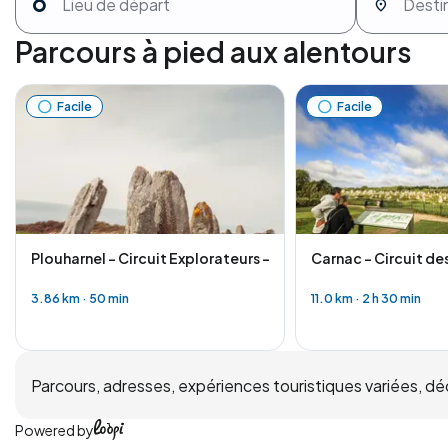
Parcours à pied aux alentours
Facile
Facile
Plouharnel - Circuit Explorateurs - À la découverte des még
Carnac - Circuit de
3.86 km
·
50 min
11.0 km
·
2 h 30 min
Parcours, adresses, expériences touristiques variées, déco
Powered by