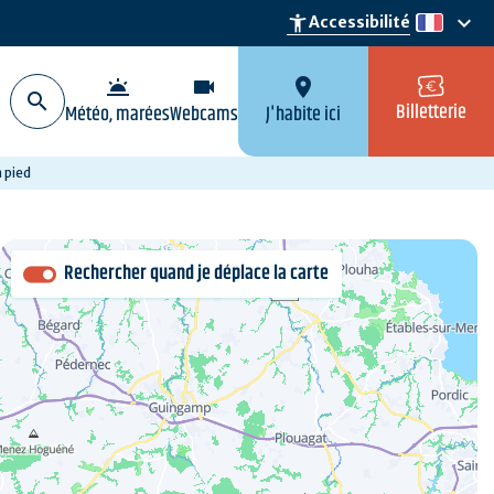
keyboard_arrow_down
accessibility_new
Accessibilité
fr
wb_twilight
videocam
location_on
Billetterie
Météo, marées
Webcams
J'habite ici
 pied
Rechercher quand je déplace la carte