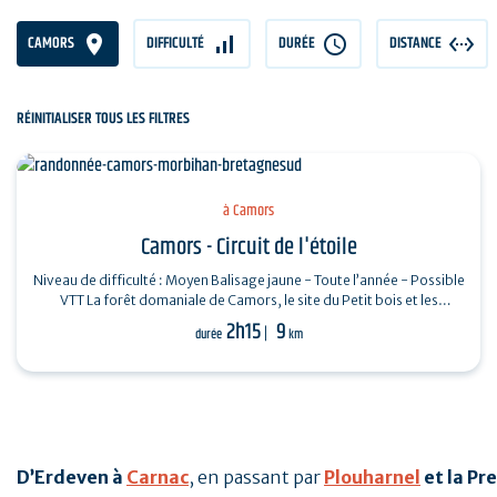
CAMORS
DIFFICULTÉ
DURÉE
DISTANCE
RÉINITIALISER TOUS LES FILTRES
à Camors
Camors - Circuit de l'étoile
Niveau de difficulté : Moyen Balisage jaune - Toute l’année - Possible
VTT La forêt domaniale de Camors, le site du Petit bois et les
mégalithes…
2h15
9
durée
km
D’Erdeven à
Carnac
, en passant par
Plouharnel
et la Pr