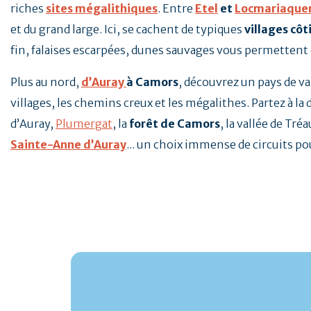
riches
sites mégalithiques
. Entre
Etel
et
Locmariaque
et du grand large. Ici, se cachent de typiques
villages côt
fin, falaises escarpées, dunes sauvages vous permettent 
Plus au nord,
d’Auray
à Camors
, découvrez un pays de val
villages, les chemins creux et les mégalithes. Partez à la 
d’Auray,
Plumergat
, la
forêt de Camors
, la vallée de Tré
Sainte-Anne d’Auray
... un choix immense de circuits p