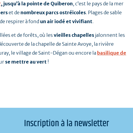
r
, jusqu’à la pointe de Quiberon
, c’est le pays de la mer
iers
et de
nombreux parcs ostréicoles
. Plages de sable
de respirer à fond
un air iodé et vivifiant
.
lées et de forêts, où les
vieilles chapelles
jalonnent les
découverte de la chapelle de Sainte Avoye, la rivière
auray, le village de Saint-Dégan ou encore la
basilique de
our
se mettre au vert
!
Inscription à la newsletter