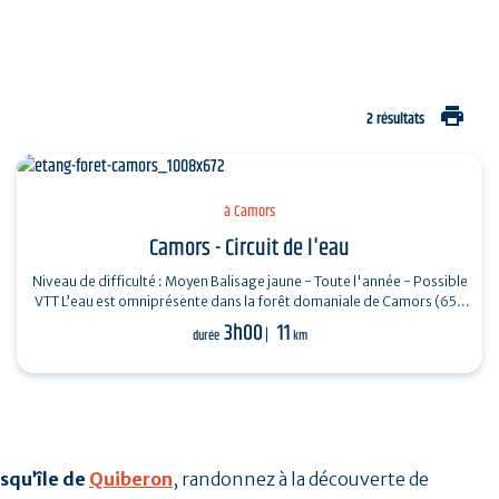
print
2 résultats
à Camors
Camors - Circuit de l'eau
Niveau de difficulté : Moyen Balisage jaune - Toute l'année - Possible
VTT L’eau est omniprésente dans la forêt domaniale de Camors (650
ha) :…
3h00
11
durée
km
esqu’île de
Quiberon
, randonnez à la découverte de