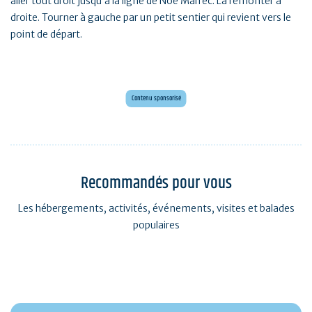
aller tout droit jusqu’à la ligne de Noë Marrec. La remonter à
droite. Tourner à gauche par un petit sentier qui revient vers le
point de départ.
Envie d'évasion ?
Voyagez en Préhistoire !
Contenu sponsorisé
Recommandés pour vous
Les hébergements, activités, événements, visites et balades
populaires