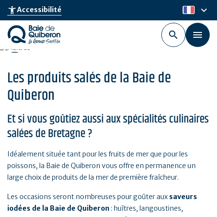
Aller
keyboard_arrow_down
accessibility_new
Accessibilité
fr
au
contenu
principal
Les produits salés de la Baie de
Quiberon
Et si vous goûtiez aussi aux spécialités culinaires
salées de Bretagne ?
Idéalement située tant pour les fruits de mer que pour les
poissons, la Baie de Quiberon vous offre en permanence un
large choix de produits de la mer de première fraîcheur.
Les occasions seront nombreuses pour goûter aux
saveurs
iodées de la Baie de Quiberon
: huîtres, langoustines,