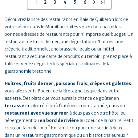
chevron_right
last_page
1
2
3
4
5
6
Découvrez la liste des restaurants en Baie de Quiberon lors de
votre séjour dans le Morbihan. Faites votre choix parmi les
bonnes adresses de restaurants pour n'importe quel budget. Un
restaurant de fruits de mer, une dégustation d'huîtres, une
crêperie traditionnelle, une brasserie locale ou un hôtel
restaurant avec une carte de produits du terroir... prenez place à
table et venez déguster les spécialités culinaires de la
gastronomie bretonne.
Huîtres, fruits de mer, poissons frais, crêpes et galettes
,
vous allez sentir l'odeur de la Bretagne jusque dans votre
assiette. Des plats que vous aurez la chance de goûter en
terrasse
en plein été ou à l’intérieur toute l'année, dans un
restaurant avec vue sur mer
à deux pas de votre hôtel ou
hébergement ou
en bord de rivière
au coeur de la nature. Petit
creux ou faim de loup ? En famille ou pour une sortie à deux,
dans un restaurant gastronomique ou un bistrot chaleureux ?