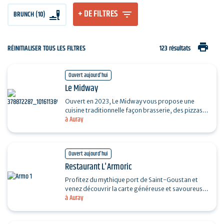
+ DE FILTRES
BRUNCH (10)
print
RÉINITIALISER TOUS LES FILTRES
123 résultats
Ouvert aujourd'hui
Le Midway
Ouvert en 2023, Le Midway vous propose une
cuisine traditionnelle façon brasserie, des pizzas,
à Auray
des planchas, des planches apéritives et des
burgers…
Ouvert aujourd'hui
Restaurant L'Armoric
Profitez du mythique port de Saint-Goustan et
venez découvrir la carte généreuse et savoureuse
à Auray
de notre brasserie ouverte midi et soir tout au
long de…