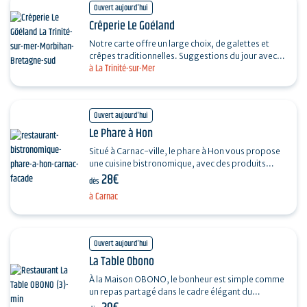
Ouvert aujourd'hui
Crêperie Le Goéland
Notre carte offre un large choix, de galettes et
crêpes traditionnelles. Suggestions du jour avec
à La Trinité-sur-Mer
les produits du marché, des confitures maison.…
Ouvert aujourd'hui
Le Phare à Hon
Situé à Carnac-ville, le phare à Hon vous propose
une cuisine bistronomique, avec des produits
28€
frais, locaux et de saison.
dès
à Carnac
Ouvert aujourd'hui
La Table Obono
À la Maison OBONO, le bonheur est simple comme
un repas partagé dans le cadre élégant du
restaurant la Table OBONO. Un voyage culinaire à