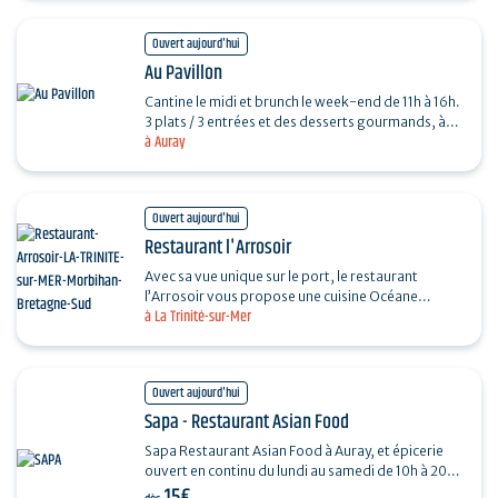
Ouvert aujourd'hui
Au Pavillon
Cantine le midi et brunch le week-end de 11h à 16h.
3 plats / 3 entrées et des desserts gourmands, à
à Auray
vous de choisir! Nous ne travaillons que…
Ouvert aujourd'hui
Restaurant l'Arrosoir
Avec sa vue unique sur le port, le restaurant
l’Arrosoir vous propose une cuisine Océane
à La Trinité-sur-Mer
raffinée. Poissons, fruits de mer, plats du jour à…
Ouvert aujourd'hui
Sapa - Restaurant Asian Food
Sapa Restaurant Asian Food à Auray, et épicerie
ouvert en continu du lundi au samedi de 10h à 20h.
15€
Nous vous proposons une gastronomie de rue