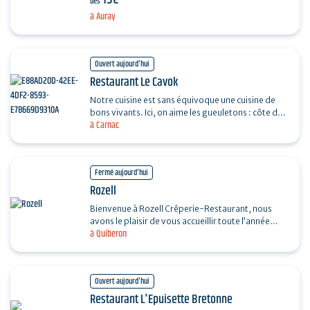
dès
d'Asie…
à Auray
Ouvert aujourd'hui
Restaurant Le Cavok
Notre cuisine est sans équivoque une cuisine de
bons vivants. Ici, on aime les gueuletons : côte de
à Carnac
bœuf grillée sur la pierre de lave, une belle…
Fermé aujourd'hui
Rozell
Bienvenue à Rozell Crêperie-Restaurant, nous
avons le plaisir de vous accueillir toute l’année
à Quiberon
dans une ambiance chaleureuse et familiale.
Cuisine…
Ouvert aujourd'hui
Restaurant L'Epuisette Bretonne