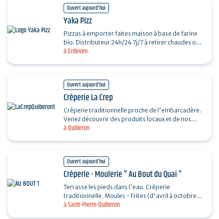
Ouvert aujourd'hui
Yaka Pizz
Pizzas à emporter faites maison à base de farine
bio. Distributeur 24h/24 7j/7 à retirer chaudes ou
à Erdeven
froides. Ouvert du jeudi au dimanche.
Ouvert aujourd'hui
Crêperie La Crep
Crêperie traditionnelle proche de l'embarcadère.
Venez découvrir des produits locaux et de nos
à Quiberon
régions sélectionnés par nos soins. Salles au
décor…
Ouvert aujourd'hui
Crêperie - Moulerie " Au Bout du Quai "
Terrasse les pieds dans l'eau. Crêperie
traditionnelle. Moules - Frites (d'avril à octobre)
à Saint-Pierre-Quiberon
Bar Tapas