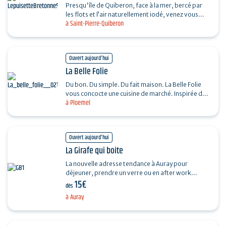
Presqu'île de Quiberon, face à la mer, bercé par
les flots et l’air naturellement iodé, venez vous
à Saint-Pierre-Quiberon
restaurer pour prendre le temps de se faire…
Ouvert aujourd'hui
La Belle Folie
Du bon. Du simple. Du fait maison. La Belle Folie
vous concocte une cuisine de marché. Inspirée des
à Ploemel
recettes de nos grands-mères. Puisant dans nos…
Ouvert aujourd'hui
La Girafe qui boite
La nouvelle adresse tendance à Auray pour
déjeuner, prendre un verre ou en after work
15€
autour de planchas et divers plats à partager.
dès
Terrain de…
à Auray