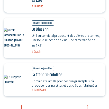
29€
dès
ne pas…
à Le Bono
Ouvert aujourd'hui
Le Blasenn
Un lieu convivial proposant des bières bretonnes,
une belle sélection de vins, une carte variée de
15€
cocktails ainsi qu’une programmation régulière…
dès
à Crach
Ouvert aujourd'hui
La Crêperie Culottée
Romain et Camille prennent un grand plaisir à
proposer des galettes et des crêpes fabriquées
à Landévant
avec des produits frais et locaux. Leur particularité
:…