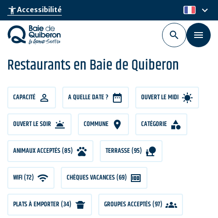
Aller
keyboard_arrow_down
accessibility_new
Accessibilité
fr
au
contenu
principal
Restaurants en Baie de Quiberon
CAPACITÉ
CAPACITÉ
A QUELLE DATE ?
OUVERT LE MIDI
OUVERT LE SOIR
COMMUNE
CATÉGORIE
ANIMAUX ACCEPTÉS (85)
TERRASSE (95)
WIFI (72)
CHÈQUES VACANCES (69)
PLATS À EMPORTER (34)
GROUPES ACCEPTÉS (97)