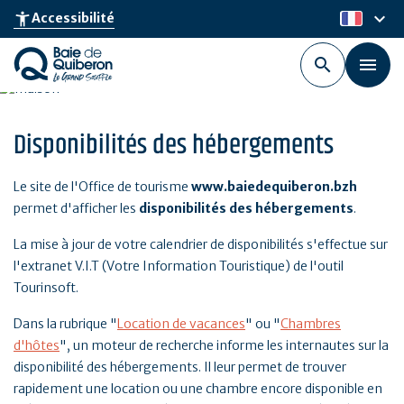
Aller
keyboard_arrow_down
accessibility_new
Accessibilité
fr
au
contenu
principal
Disponibilités des hébergements
Le site de l'Office de tourisme
www.baiedequiberon.bzh
permet d'afficher les
disponibilités des hébergements
.
La mise à jour de votre calendrier de disponibilités s'effectue sur
l'extranet V.I.T (Votre Information Touristique) de l'outil
Tourinsoft.
Dans la rubrique "
Location de vacances
" ou "
Chambres
d'hôtes
", un moteur de recherche informe les internautes sur la
disponibilité des hébergements. Il leur permet de trouver
rapidement une location ou une chambre encore disponible en