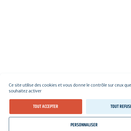
Ce site utilise des cookies et vous donne le contrôle sur ceux qu
souhaitez activer
TOUT ACCEPTER
TOUT REFUS
PERSONNALISER
wb_twilight
videocam
location_on