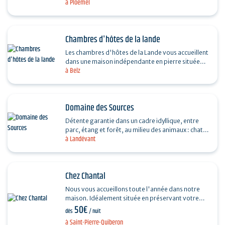
à Ploemel
Chambres d'hôtes de la lande
Les chambres d'hôtes de la Lande vous accueillent
dans une maison indépendante en pierre située
à Belz
dans à Belz, dans la Ria d'Etel. A proximité de…
Domaine des Sources
Détente garantie dans un cadre idyllique, entre
parc, étang et forêt, au milieu des animaux : chats,
à Landévant
chiens, alpagas, moutons, chèvres et poneys.…
Chez Chantal
Nous vous accueillons toute l'année dans notre
maison. Idéalement située en préservant votre
50€
tranquillité à 10mn à pied des plages, de la Côte…
dès
/ nuit
à Saint-Pierre-Quiberon