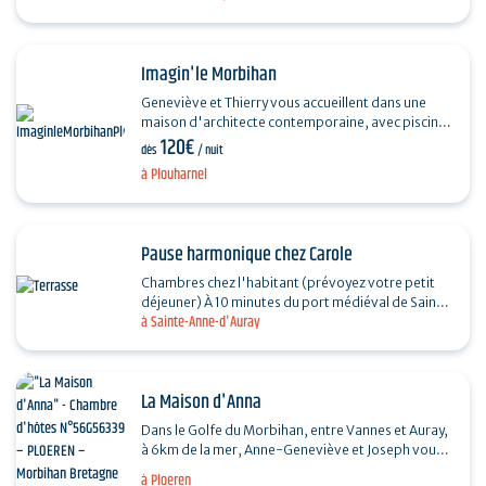
Imagin'le Morbihan
Geneviève et Thierry vous accueillent dans une
maison d'architecte contemporaine, avec piscine
120€
chauffée du 01/05 au 30/09. Elle est idéalement
dès
/ nuit
située…
à Plouharnel
Pause harmonique chez Carole
Chambres chez l'habitant (prévoyez votre petit
déjeuner) À 10 minutes du port médiéval de Saint-
à Sainte-Anne-d'Auray
Goustan à Auray, à proximité des destinations…
La Maison d'Anna
Dans le Golfe du Morbihan, entre Vannes et Auray,
à 6km de la mer, Anne-Geneviève et Joseph vous
accueillent dans leur maison d'hôtes
à Ploeren