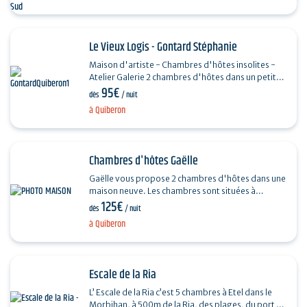
indépendante…
Le Vieux Logis - Gontard Stéphanie
Maison d'artiste - Chambres d'hôtes insolites -
Atelier Galerie 2 chambres d'hôtes dans un petit
95€
village typique à 200 mètres des plages. 1…
dès
/ nuit
à Quiberon
Chambres d'hôtes Gaëlle
Gaëlle vous propose 2 chambres d'hôtes dans une
maison neuve. Les chambres sont situées à
125€
l'étage, la salle d'eau et les wc sont à partager…
dès
/ nuit
à Quiberon
Escale de la Ria
L’ Escale de la Ria c’est 5 chambres à Etel dans le
Morbihan, à 500m de la Ria, des plages, du port et