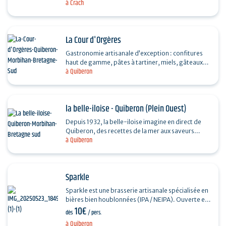
à Crach
selon des méthodes traditionnelles et artisanales :
…
La Cour d'Orgères
Gastronomie artisanale d’exception : confitures
haut de gamme, pâtes à tartiner, miels, gâteaux
à Quiberon
bretons, caramels, épicerie fine, glaces et…
la belle-iloise - Quiberon (Plein Ouest)
Depuis 1932, la belle-iloise imagine en direct de
Quiberon, des recettes de la mer aux saveurs
à Quiberon
d’exception. Sardines, maquereau, thon blanc
germon,…
Sparkle
Sparkle est une brasserie artisanale spécialisée en
bières bien houblonnées (IPA / NEIPA). Ouverte en
10€
2023 à Quiberon, elle exporte depuis quelques…
dès
/ pers.
à Quiberon