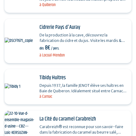
à Quiberon
choix varié de gâteaux frais (kouign amann,…
Cidrerie Pays d'Auray
De la production à la cave, découvrez la
fabrication du cidre et du jus. Visite les mardis &
8€
Jeudis de 14h à 18h durant les vacances d’été &…
dès
/ pers.
à Locoal-Mendon
Tibidy Huîtres
Depuis 1937, la famille JENOT élève ses huîtres en
Baie de Quiberon. Idéalement situé entre Carnac
à Carnac
et Plouharnel, le chantier ostréicole Tibidy vous…
La Cité du caramel Carabreizh
Carabreizh® est reconnue pour son savoir-faire
dans la fabrication du caramel au beurre salé,