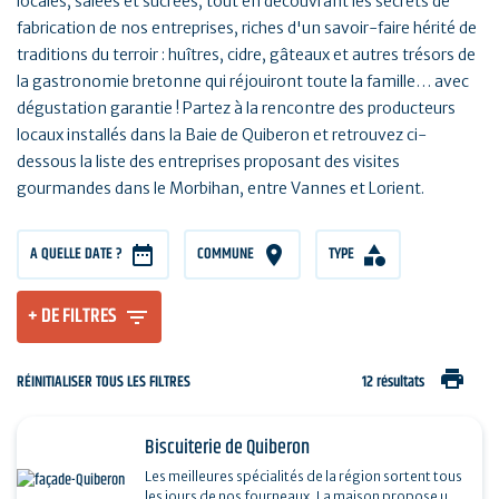
locales, salées et sucrées, tout en découvrant les secrets de
fabrication de nos entreprises, riches d'un savoir-faire hérité de
traditions du terroir : huîtres, cidre, gâteaux et autres trésors de
la gastronomie bretonne qui réjouiront toute la famille… avec
dégustation garantie ! Partez à la rencontre des producteurs
locaux installés dans la Baie de Quiberon et retrouvez ci-
dessous la liste des entreprises proposant des visites
gourmandes dans le Morbihan, entre Vannes et Lorient.
A QUELLE DATE ?
COMMUNE
TYPE
+ DE FILTRES
print
RÉINITIALISER TOUS LES FILTRES
12 résultats
Biscuiterie de Quiberon
Les meilleures spécialités de la région sortent tous
les jours de nos fourneaux. La maison propose un