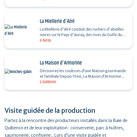
La Miellerie d'Alré
La Miellerie d'Alré conduit des ruchers d'abeilles
noires sur le Pays d'Auray, des rives du Golfe du
à Auray
Morbihan et de la Ria d'Etel jusqu'à la Baie de…
La Maison d'Armorine
Découvrez les coulisses d’une Maison gourmande
et familiale Depuis 1946, La Maison d’Armorine
à Quiberon
perpétue à Quiberon un savoir-faire artisanal
unique…
Visite guidée de la production
Partez à la rencontre des producteurs installés dans la Baie de
Quiberon et de leur exploitation : conserverie, parc à huîtres,
saumonerie, confiserie... Lors d’une visite guidée et