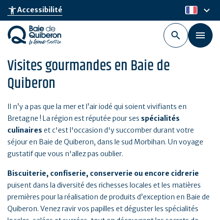
Aller
keyboard_arrow_down
accessibility_new
Accessibilité
fr
au
contenu
principal
Visites gourmandes en Baie de
Quiberon
Il n’y a pas que la mer et l’air iodé qui soient vivifiants en
Bretagne ! La région est réputée pour ses
spécialités
culinaires
et c'est l'occasion d'y succomber durant votre
séjour en Baie de Quiberon, dans le sud Morbihan. Un voyage
gustatif que vous n'allez pas oublier.
Biscuiterie, confiserie, conserverie ou encore cidrerie
puisent dans la diversité des richesses locales et les matières
premières pour la réalisation de produits d’exception en Baie de
Quiberon. Venez ravir vos papilles et déguster les spécialités