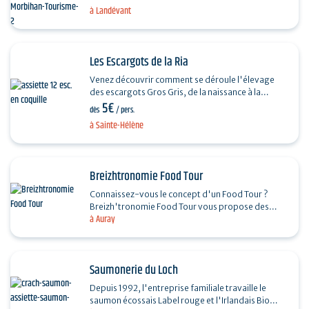
spécialité emblématique de la région.
à Landévant
Carabreizh®…
Les Escargots de la Ria
Venez découvrir comment se déroule l'élevage
des escargots Gros Gris, de la naissance à la
5€
préparation. Un élevage dans le respect de…
dès
/ pers.
à Sainte-Hélène
Breizhtronomie Food Tour
Connaissez-vous le concept d'un Food Tour ?
Breizh'tronomie Food Tour vous propose des
à Auray
balades gourmandes pour partir à la rencontre
des producteurs -…
Saumonerie du Loch
Depuis 1992, l'entreprise familiale travaille le
saumon écossais Label rouge et l'Irlandais Bio