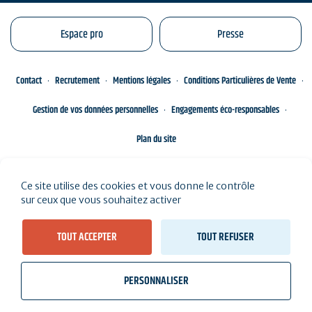
Espace pro
Presse
Contact
Recrutement
Mentions légales
Conditions Particulières de Vente
Gestion de vos données personnelles
Engagements éco-responsables
Plan du site
Ce site utilise des cookies et vous donne le contrôle
sur ceux que vous souhaitez activer
TOUT ACCEPTER
TOUT REFUSER
PERSONNALISER
wb_twilight
videocam
location_on
Billetterie
Météo, marées
Webcams
J'habite ici