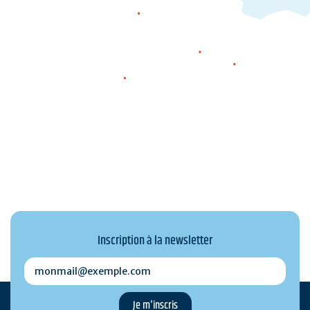
Quiberon
Houat
Hœdic
Belle-île-en-mer
Inscription à la newsletter
monmail@exemple.com