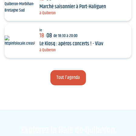
Marché saisonnier à Port-Haliguen
à Quiberon
le
18
08
de 18:30 à 20:00
/
Le Kiosq : apéros concerts ! - Viav
à Quiberon
Tout l'agenda
Explorez la Baie de Quiberon