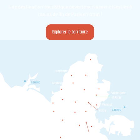
Une destination touristique ouverte sur la mer et les îles à
moins de 3h de Paris en train !
Explorer le territoire
Camors
Landévant
Pluvigner
Lorient
Landaul
Plumergat
Brec'h
Locoal-
Sainte-Anne
Mendon
-d’Auray
Belz
Etel
Pluneret
Ploemel
Erdeven
Vannes
Auray
Crac'h
Carnac
Plouharnel
Locmariaquer
La Trinité-
sur-Mer
Saint-Philibert
Saint-Pierre-Quiberon