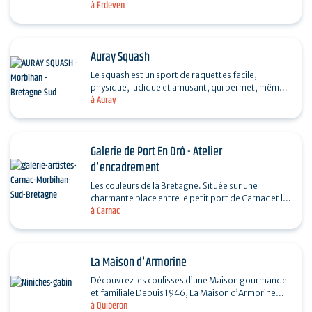
à Erdeven
plus près des souhaits artistiques de chacun
(enfants,…
Auray Squash
Le squash est un sport de raquettes facile,
physique, ludique et amusant, qui permet, même
à Auray
aux débutants, de faire des matchs disputés.
Plaisirs…
Galerie de Port En Drô - Atelier
d'encadrement
Les couleurs de la Bretagne. Située sur une
charmante place entre le petit port de Carnac et la
à Carnac
Thalassothérapie, la galerie d'art vous invite à…
La Maison d'Armorine
Découvrez les coulisses d’une Maison gourmande
et familiale Depuis 1946, La Maison d’Armorine
à Quiberon
perpétue à Quiberon un savoir-faire artisanal