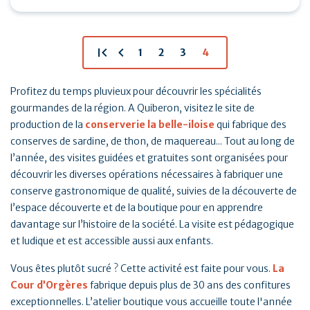
unique…
first_page
chevron_left
1
2
3
4
Profitez du temps pluvieux pour découvrir les spécialités
gourmandes de la région. A Quiberon, visitez le site de
production de la
conserverie la belle-iloise
qui fabrique des
conserves de sardine, de thon, de maquereau... Tout au long de
l’année, des visites guidées et gratuites sont organisées pour
découvrir les diverses opérations nécessaires à fabriquer une
conserve gastronomique de qualité, suivies de la découverte de
l’espace découverte et de la boutique pour en apprendre
davantage sur l’histoire de la société. La visite est pédagogique
et ludique et est accessible aussi aux enfants.
Vous êtes plutôt sucré ? Cette activité est faite pour vous.
La
Cour d’Orgères
fabrique depuis plus de 30 ans des confitures
exceptionnelles. L’atelier boutique vous accueille toute l'année