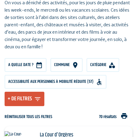
On vous a déniché des activités, pour les jours de pluie pendant
les week-ends, le mercredi ou les vacances scolaires. Ces idées
de sorties sont à l’abri dans des sites culturels, des ateliers
parent-enfant, des châteaux et musées à visiter, des activités
d’eau, des parcs de jeux en intérieur et des films à voir au
cinéma, pour égayer et transformer votre journée, en solo, à
deux ou en famille !
A QUELLE DATE ?
COMMUNE
CATÉGORIE
ACCESSIBILITÉ AUX PERSONNES À MOBILITÉ RÉDUITE (57)
+ DE FILTRES
print
RÉINITIALISER TOUS LES FILTRES
70 résultats
La Cour d'Orgères