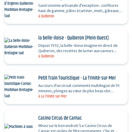
Gastronomie artisanale d’exception : confitures
haut de gamme, pâtes à tartiner, miels, gâteaux
à Quiberon
bretons, caramels, épicerie fine, glaces et…
la belle-iloise - Quiberon (Plein Ouest)
Depuis 1932, la belle-iloise imagine en direct de
Quiberon, des recettes de la mer aux saveurs
à Quiberon
d’exception. Sardines, maquereau, thon blanc
germon,…
Petit Train Touristique - La Trinité-sur-Mer
Au cours d’un circuit commenté multilingue de 55
minutes, plongez au cœur du plus beau site
à La Trinité-sur-Mer
néolithique au monde. Époustouflants et
mystérieux,…
Casino Circus de Carnac
Misez sur le bon endroit ! Le Casino Circus de
Carnac est un lieu de fête permanente. Chic et