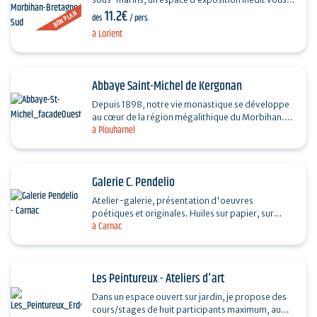
11.2€
fait partager le quotidien des sous-mariniers, le…
BON PLAN
dès
/ pers.
à Lorient
Abbaye Saint-Michel de Kergonan
Depuis 1898, notre vie monastique se développe
au cœur de la région mégalithique du Morbihan.
à Plouharnel
Prière, travail et lecture de la Parole de Dieu sont…
Galerie C. Pendelio
Atelier-galerie, présentation d'oeuvres
poétiques et originales. Huiles sur papier, sur
à Carnac
toiles, dessins, tirages en digigraphie et
sculptures. A…
Les Peintureux - Ateliers d'art
Dans un espace ouvert sur jardin, je propose des
cours/stages de huit participants maximum, au