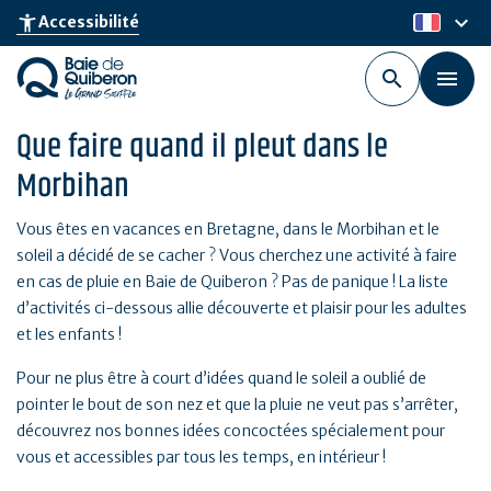
Aller
keyboard_arrow_down
accessibility_new
Accessibilité
fr
au
contenu
principal
Que faire quand il pleut dans le
Morbihan
Vous êtes en vacances en Bretagne, dans le Morbihan et le
soleil a décidé de se cacher ? Vous cherchez une activité à faire
en cas de pluie en Baie de Quiberon ? Pas de panique ! La liste
d’activités ci-dessous allie découverte et plaisir pour les adultes
et les enfants !
Pour ne plus être à court d’idées quand le soleil a oublié de
pointer le bout de son nez et que la pluie ne veut pas s’arrêter,
découvrez nos bonnes idées concoctées spécialement pour
vous et accessibles par tous les temps, en intérieur !