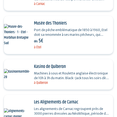
à Carnac
décontracté, il vous accueille toute l'année pour
vous…
Musée des Thoniers
Port de pêche emblématique de 1850 à 1960, Etel
doit sa renommée à ses marins pêcheurs, qui
5€
bravaient l’océan pour traquer sardines, thons
dès
et…
à Étel
Kasino de Quiberon
Machines à sous et Roulette anglaise électronique
de 10h à 3h du matin. Black-Jack tous les soirs dès
à Quiberon
20h30. Restaurant avec vue panoramique sur…
Les Alignements de Carnac
Les alignements de Carnac regroupent près de
3000 pierres dressées au Néolithique, période de