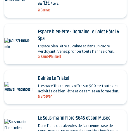
13€
la Préhistoire comprise entre 5000 et 2000 avant
dès
/ pers.
J.-C.…
à Carnac
Espace bien-être - Domaine Le Galet Hôtel &
Spa
Espace bien-être au calme et dans un cadre
verdoyant. Venez profiter toute l'année d'un
à Saint-Philibert
instant mémorable au spa de l'hôtel le Galet.
Hammam,…
Balnéo Le Triskel
L'espace Triskel vous offre sur 900 m² toutes les
activités de bien-être et de remise en forme dans
à Erdeven
une atmosphère conviviale toute l'année.…
Le Sous-marin Flore-S645 et son Musée
Dans l'une des alvéoles de l’ancienne base de
sous-marins, un espace d’exposition inédit vous