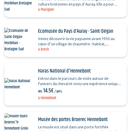
culture bretonnes en pays d'Auray. Elle a pour
à Pluvigner
missions de : - fédérer les acteurs (associations,…
Ecomusée du Pays d’Auray - Saint-Dégan
Venez découvrir la vie paysanne avant 1950 au
cœur d'un village de chaumière : habitat,
à Brech
agriculture, paysage, savoir-faire...et enrichir
votre regard…
Haras National d'Hennebont
Entrez dans le parcours de visite autour de
l’univers du cheval et vivez une expérience unique
14.5€
sur ce site emblématique du patrimoine équestre !
dès
/ pers.
Vous…
à Hennebont
Musée des portes Broerec Hennebont
Le musée est situé dans une porte fortifiée