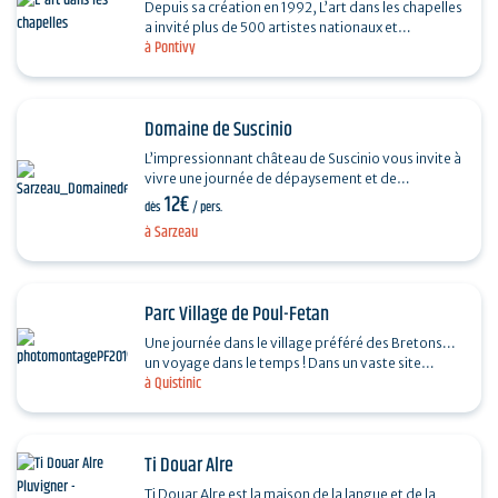
Depuis sa création en 1992, L’art dans les chapelles
a invité plus de 500 artistes nationaux et
à Pontivy
internationaux à intervenir dans ces lieux…
Domaine de Suscinio
L’impressionnant château de Suscinio vous invite à
vivre une journée de dépaysement et de
12€
découvertes. Toute l’année, le Domaine de
dès
/ pers.
Suscinio…
à Sarzeau
Parc Village de Poul-Fetan
Une journée dans le village préféré des Bretons...
un voyage dans le temps ! Dans un vaste site
à Quistinic
naturel exceptionnel, un hameau vit en 1850 et
ses…
Ti Douar Alre
Ti Douar Alre est la maison de la langue et de la