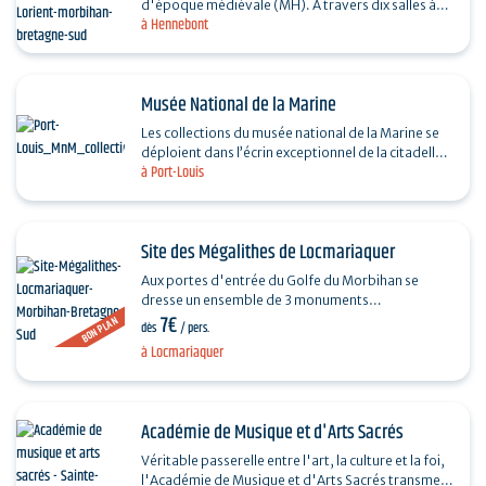
d'époque médiévale (MH). A travers dix salles à
à Hennebont
thème, vous découvrirez la richesse et l'histoire
des…
Musée National de la Marine
Les collections du musée national de la Marine se
déploient dans l’écrin exceptionnel de la citadelle
à Port-Louis
de Port-Louis, véritable sentinelle de la rade…
Site des Mégalithes de Locmariaquer
Aux portes d'entrée du Golfe du Morbihan se
dresse un ensemble de 3 monuments
7€
mégalithiques incontournables, vieux de plus de
BON PLAN
dès
/ pers.
6000 ans : le Grand Menhir…
à Locmariaquer
Académie de Musique et d'Arts Sacrés
Véritable passerelle entre l'art, la culture et la foi,
l'Académie de Musique et d'Arts Sacrés transmet