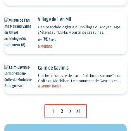
Village de l'An Mil
Ce site archéologique d'un village du Moyen-Age
s'étend sur 1.5Ha. A partir de ces ruines
7€
exceptionnellement bien conservées, des
dès
/ pers.
reconstitutions de…
à Melrand
Cairn de Gavrinis
Un chef d'oeuvre de l'art néolithique sur une île du
Golfe du Morbihan. Le monument de Gavrinis est
à Larmor-Baden
un dolmen sous cairn (c'est à dire recouverte de…
chevron_right
last_page
1
2