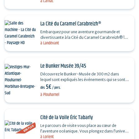
à Carnac
La Cité du Caramel Carabreizh®
Embarquez pour une aventure gourmande et
divertissante à la Cité du Caramel Carabreizh® !
à Landévant
Dans un univers coloré et décalé, découvrez…
Le Bunker Musée 39/45
Découvrez le Bunker-Musée de 300 m2 dans
lequel sont expliqués les événements qui se sont
5€
déroulés en Morbihan et en particulier sur la…
dès
/ pers.
à Plouharnel
Cité de la Voile Éric Tabarly
Le parcours de visite vous place au cœur de
BON PLAN
l’aventure océanique. Vous plongez dans l’univers
à Lorient
de la voile et de la course au large grâce à des…