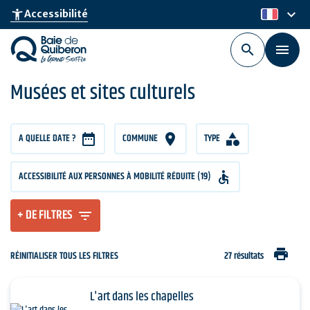
Aller
keyboard_arrow_down
accessibility_new
Accessibilité
fr
au
contenu
principal
Musées et sites culturels
A QUELLE DATE ?
COMMUNE
TYPE
ACCESSIBILITÉ AUX PERSONNES À MOBILITÉ RÉDUITE (19)
+ DE FILTRES
print
RÉINITIALISER TOUS LES FILTRES
27 résultats
L'art dans les chapelles