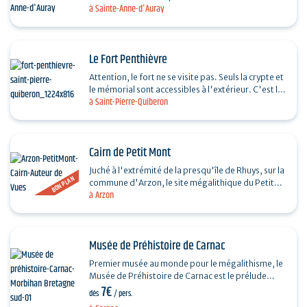
à Sainte-Anne-d'Auray
au quotidien le patrimoine sacré breton, riche…
Le Fort Penthièvre
Attention, le fort ne se visite pas. Seuls la crypte et
le mémorial sont accessibles à l'extérieur. C'est le
à Saint-Pierre-Quiberon
premier édifice que vous découvrirez…
Cairn de Petit Mont
Juché à l'extrémité de la presqu'île de Rhuys, sur la
BON PLAN
commune d'Arzon, le site mégalithique du Petit
à Arzon
Mont domine l'océan et le Golfe du Morbihan.…
Musée de Préhistoire de Carnac
Premier musée au monde pour le mégalithisme, le
Musée de Préhistoire de Carnac est le prélude
7€
indispensable à la visite des dolmens et menhirs…
dès
/ pers.