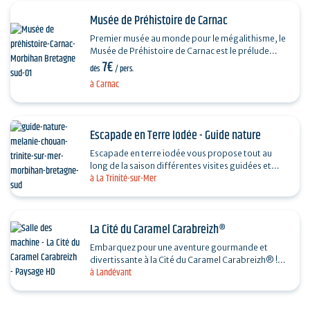
Musée de Préhistoire de Carnac
Premier musée au monde pour le mégalithisme, le
Musée de Préhistoire de Carnac est le prélude
7€
indispensable à la visite des dolmens et menhirs…
dès
/ pers.
à Carnac
Escapade en Terre Iodée - Guide nature
Escapade en terre iodée vous propose tout au
long de la saison différentes visites guidées et
à La Trinité-sur-Mer
sorties nature pour découvrir au mieux le
Morbihan.…
La Cité du Caramel Carabreizh®
Embarquez pour une aventure gourmande et
divertissante à la Cité du Caramel Carabreizh® !
à Landévant
Dans un univers coloré et décalé, découvrez…