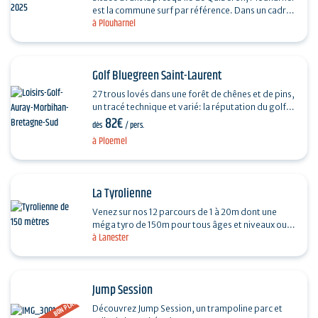
est la commune surf par référence. Dans un cadre
à Plouharnel
merveilleux, nous vous invitons d’Avril a`…
Golf Bluegreen Saint-Laurent
27 trous lovés dans une forêt de chênes et de pins,
un tracé technique et varié: la réputation du golf
82€
de Saint-Laurent n'est plus à faire. Doyen…
dès
/ pers.
à Ploemel
La Tyrolienne
Venez sur nos 12 parcours de 1 à 20m dont une
méga tyro de 150m pour tous âges et niveaux ou
à Lanester
défiez vos amis dans une partie d’Archery Tag
armé…
Jump Session
BON PLAN
Découvrez Jump Session, un trampoline parc et