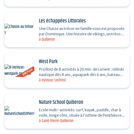
Les échappées Littorales
Une Chasse au trésor en famille vous est proposée
par Dominique. Une histoire de vikings, un trésor
à Quiberon
perdu au fond de l’océan et un secret partagé…
West Park
Profitez de 8 activités à 20 min. de Lorient : téléski
BON PLAN
nautique dès 8 ans, aquapark dès 6 ans, bateau
à Inzinzac-Lochrist
électrique sans permis, paddle & kayak dès…
Nature School Quiberon
Ecole multi-activités: surf, kayak, paddle, char à
voile, longe côte, située à l'isthme de Penthièvre.
à Saint-Pierre-Quiberon
Cours mais aussi location (kayaks, surfs,…