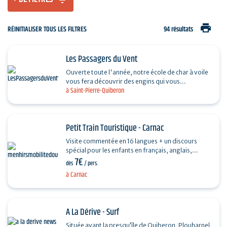
print
RÉINITIALISER TOUS LES FILTRES
94 résultats
Les Passagers du Vent
Ouverte toute l'année, notre école de char à voile
vous fera découvrir des engins qui vous
à Saint-Pierre-Quiberon
apporteront des sensations de glisse, de vitesse
et de…
Petit Train Touristique - Carnac
Visite commentée en 16 langues + un discours
spécial pour les enfants en français, anglais,
7€
allemand et espagnol. Au cours d'un circuit
dès
/ pers.
commenté…
à Carnac
A La Dérive - Surf
Située avant la presqu’île de Quiberon, Plouharnel