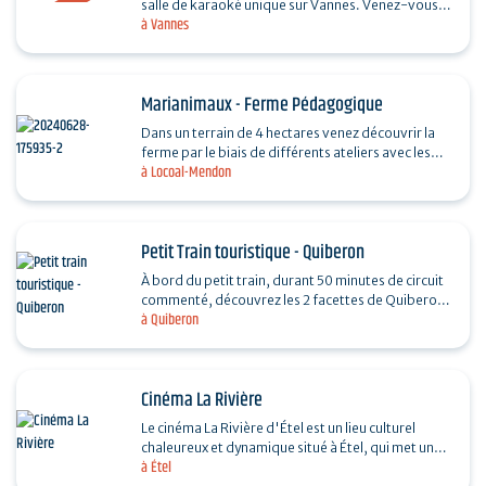
salle de karaoké unique sur Vannes. Venez-vous
à Vannes
amuser en famille ou entre amis. Espace détente
avec bar,…
Marianimaux - Ferme Pédagogique
Dans un terrain de 4 hectares venez découvrir la
ferme par le biais de différents ateliers avec les
à Locoal-Mendon
animaux a partir de 6 mois. Balade à poney.
Visite…
Petit Train touristique - Quiberon
À bord du petit train, durant 50 minutes de circuit
commenté, découvrez les 2 facettes de Quiberon :
à Quiberon
sa baie classée parmi les plus Belles Baies du…
Cinéma La Rivière
Le cinéma La Rivière d'Étel est un lieu culturel
chaleureux et dynamique situé à Étel, qui met un
à Étel
point d’honneur à offrir une programmation…