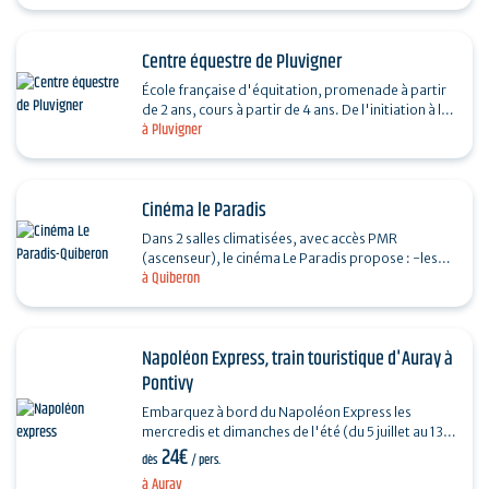
Centre équestre de Pluvigner
École française d'équitation, promenade à partir
de 2 ans, cours à partir de 4 ans. De l'initiation à la
à Pluvigner
compétition (dr,cso,cce...). Sorties…
Cinéma le Paradis
Dans 2 salles climatisées, avec accès PMR
(ascenseur), le cinéma Le Paradis propose : -les
à Quiberon
films en sortie nationale; -une programmation
jeunesse…
Napoléon Express, train touristique d'Auray à
Pontivy
Embarquez à bord du Napoléon Express les
mercredis et dimanches de l'été (du 5 juillet au 13
24€
septembre 2026), à la découverte de la vallée
dès
/ pers.
du…
à Auray