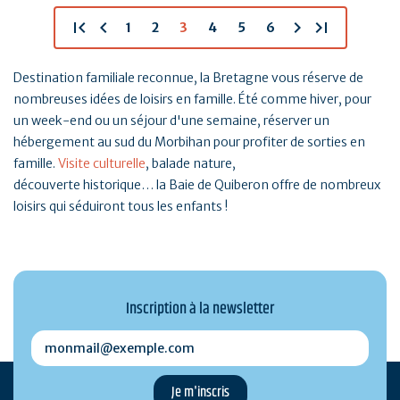
first_page
chevron_left
chevron_right
last_page
1
2
3
4
5
6
Destination familiale reconnue, la Bretagne vous réserve de
nombreuses idées de loisirs en famille. Été comme hiver, pour
un week-end ou un séjour d'une semaine, réserver un
hébergement au sud du Morbihan pour profiter de sorties en
famille.
Visite culturelle
, balade nature,
découverte historique… la Baie de Quiberon offre de nombreux
loisirs qui séduiront tous les enfants !
Inscription à la newsletter
monmail@exemple.com