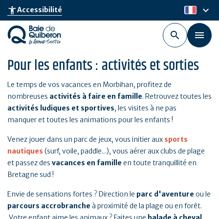
Aller
keyboard_arrow_down
accessibility_new
Accessibilité
fr
au
contenu
principal
Pour les enfants : activités et sorties
Le temps de vos vacances en Morbihan, profitez de
nombreuses
activités à faire en famille
. Retrouvez toutes les
activités ludiques et sportives
, les visites à ne pas
manquer et toutes les animations pour les enfants !
Venez jouer dans un parc de jeux, vous initier aux
sports
nautiques
(surf, voile, paddle...), vous aérer aux clubs de plage
et passez des
vacances en famille
en toute tranquillité en
Bretagne sud !
Envie de sensations fortes ? Direction le
parc d'aventure
ou le
parcours accrobranche
à proximité de la plage ou en forêt.
Votre enfant aime les animaux ? Faites une
balade à cheval
,