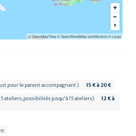
© OpenMapTiles
© OpenStreetMap contributors
© Loopi
atuit pour le parent accompagnant )
15 € à 20 €
 ateliers,possibilités jusqu'à 15 ateliers)
12 € à
nt