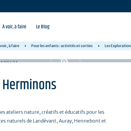
À voir, à faire
Le Blog
 voir, à faire
Pour les enfants : activités et sorties
Les Exploratio
s Herminons
ateliers nature, créatifs et éducatifs pour les
aces naturels de Landévant, Auray, Hennebont et