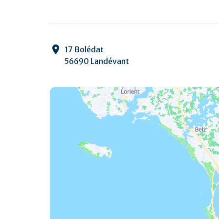
17 Bolédat
56690 Landévant