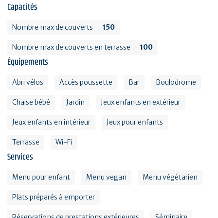
Capacités
Nombre max de couverts
150
Nombre max de couverts en terrasse
100
Équipements
Abri vélos
Accès poussette
Bar
Boulodrome
Chaise bébé
Jardin
Jeux enfants en extérieur
Jeux enfants en intérieur
Jeux pour enfants
Terrasse
Wi-Fi
Services
Menu pour enfant
Menu vegan
Menu végétarien
Plats préparés à emporter
Réservations de prestations extérieures
Séminaire