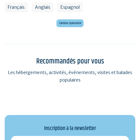
Français
Anglais
Espagnol
Envie d'évasion ?
Voyagez en Préhistoire !
Contenu sponsorisé
Recommandés pour vous
Les hébergements, activités, événements, visites et balades
populaires
Inscription à la newsletter
monmail@exemple.com