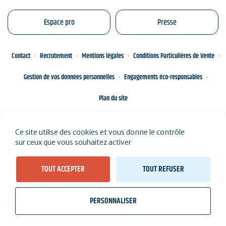
Espace pro
Presse
Contact
Recrutement
Mentions légales
Conditions Particulières de Vente
Gestion de vos données personnelles
Engagements éco-responsables
Plan du site
Ce site utilise des cookies et vous donne le contrôle
sur ceux que vous souhaitez activer
TOUT ACCEPTER
TOUT REFUSER
PERSONNALISER
wb_twilight
videocam
location_on
Billetterie
Météo, marées
Webcams
J'habite ici