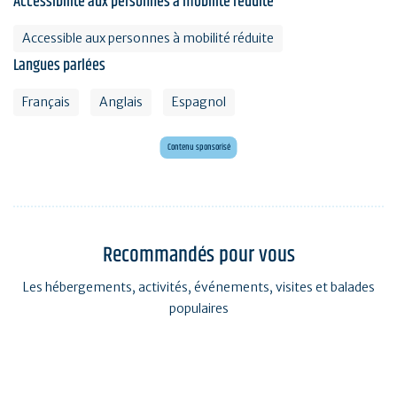
Accessibilité aux personnes à mobilité réduite
Accessible aux personnes à mobilité réduite
Langues parlées
Français
Anglais
Espagnol
Mini golf bar et loisirs Erdeven
Maxi mini golf 26 trous à deux pas de l'océan
Contenu sponsorisé
Recommandés pour vous
Les hébergements, activités, événements, visites et balades
populaires