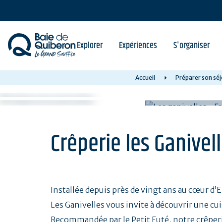
Aller
au
contenu
principal
Explorer
Expériences
S'organiser
Accueil
Préparer son séj
Crêperie les Ganivel
Installée depuis près de vingt ans au cœur d’E
Les Ganivelles vous invite à découvrir une c
Recommandée par le Petit Futé, notre crêperie