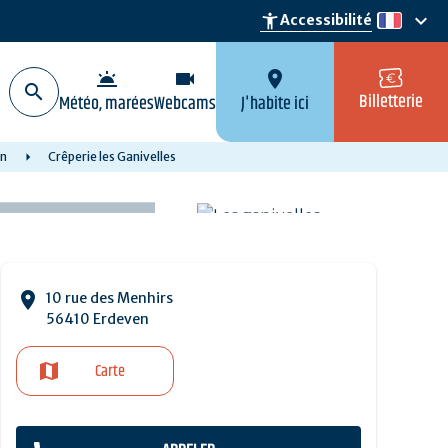
keyboard_arrow_down
accessibility_new
Accessibilité
fr
wb_twilight
videocam
location_on
Billetterie
Météo, marées
Webcams
J'habite ici
on
Crêperie les Ganivelles
10 rue des Menhirs
56410 Erdeven
Carte