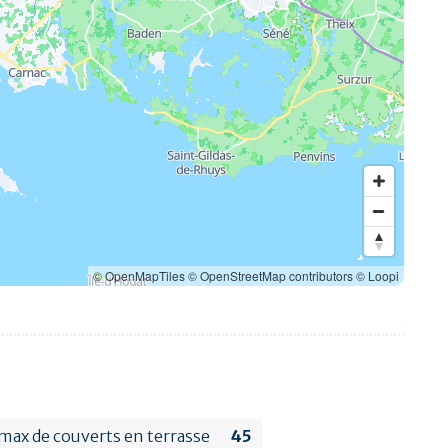
© OpenMapTiles
© OpenStreetMap contributors
© Loopi
ax de couverts en terrasse
45