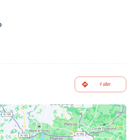
0
Y aller