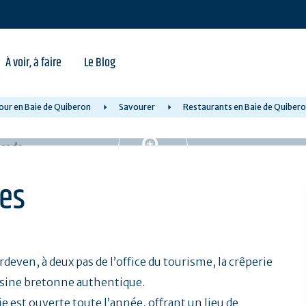
À voir, à faire
Le Blog
our en Baie de Quiberon
Savourer
Restaurants en Baie de Quiber
les
rdeven, à deux pas de l’office du tourisme, la crêperie
uisine bretonne authentique.
 est ouverte toute l’année, offrant un lieu de