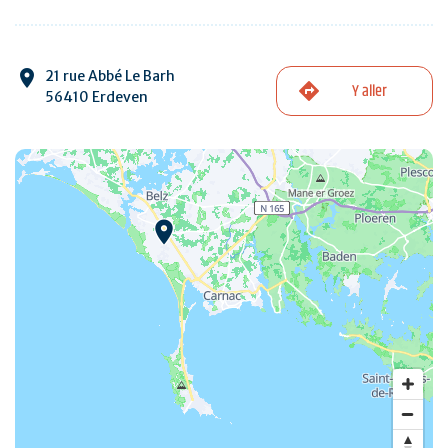
21 rue Abbé Le Barh
Y aller
56410 Erdeven