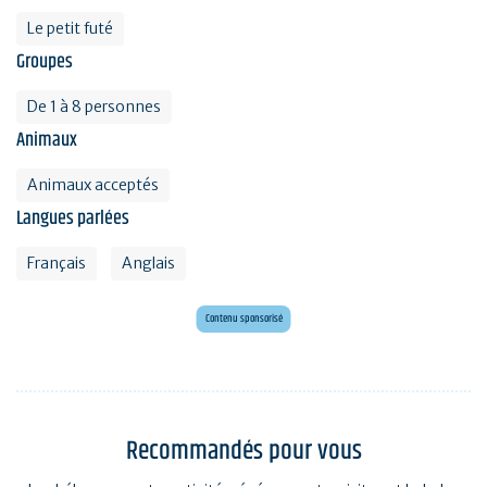
Le petit futé
Groupes
De 1 à 8 personnes
Animaux
Animaux acceptés
Langues parlées
Français
Anglais
Mini golf bar et loisirs Erdeven
Maxi mini golf 26 trous à deux pas de l'océan
Contenu sponsorisé
Recommandés pour vous