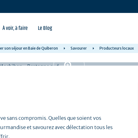
À voir, à faire
Le Blog
er son séjour en Baie de Quiberon
Savourer
Producteurs locaux
ve sans compromis. Quelles que soient vos
ourmandise et savourez avec délectation tous les
frir.