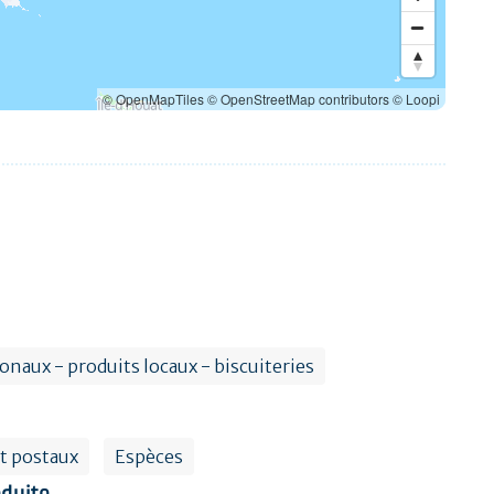
© OpenMapTiles
© OpenStreetMap contributors
© Loopi
onaux - produits locaux - biscuiteries
t postaux
Espèces