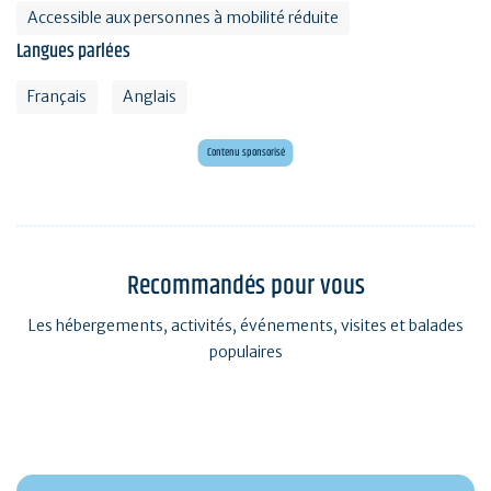
Accessible aux personnes à mobilité réduite
Langues parlées
Français
Anglais
Mini golf bar et loisirs Erdeven
Maxi mini golf 26 trous à deux pas de l'océan
Contenu sponsorisé
Recommandés pour vous
Les hébergements, activités, événements, visites et balades
populaires