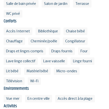
Salle de bain privée
Salon de jardin
Terrasse
WC privé
Conforts
Accès Internet
Bibliothèque
Chaise bébé
Chauffage
Cheminée/poêle
Congélateur
Draps et linges compris
Draps fournis
Four
Lave linge collectif
Lave vaisselle
Linge fourni
Lit bébé
Matériel bébé
Micro-ondes
Télévision
Wi-Fi
Environnements
Vue mer
En centre ville
Accès direct à la plage
Activités