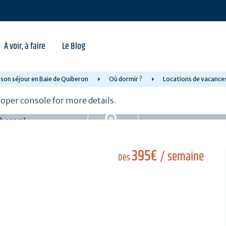
À voir, à faire
Le Blog
 son séjour en Baie de Quiberon
Où dormir ?
Locations de vacance
per console for more details.
395€
/ semaine
Dès