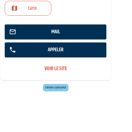
Carte
MAIL
APPELER
VOIR LE SITE
Envie d'évasion ?
Voyagez en Préhistoire !
Contenu sponsorisé