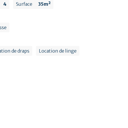
4
Surface
35m²
sse
ation de draps
Location de linge