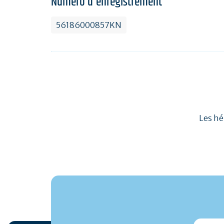
Numéro d'enregistrement
56186000857KN
Les hé