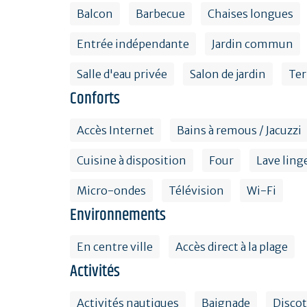
Balcon
Barbecue
Chaises longues
Entrée indépendante
Jardin commun
Salle d'eau privée
Salon de jardin
Ter
Conforts
Accès Internet
Bains à remous / Jacuzzi
Cuisine à disposition
Four
Lave linge
Micro-ondes
Télévision
Wi-Fi
Environnements
En centre ville
Accès direct à la plage
Activités
Activités nautiques
Baignade
Disco