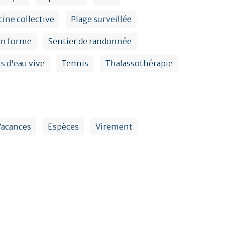
cine collective
Plage surveillée
en forme
Sentier de randonnée
s d'eau vive
Tennis
Thalassothérapie
Vacances
Espèces
Virement