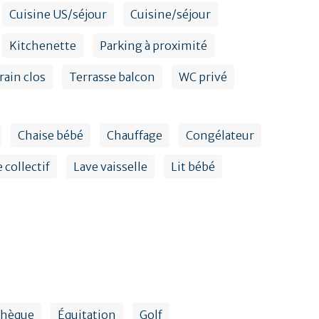
Cuisine US/séjour
Cuisine/séjour
Kitchenette
Parking à proximité
rain clos
Terrasse balcon
WC privé
Chaise bébé
Chauffage
Congélateur
 collectif
Lave vaisselle
Lit bébé
thèque
Équitation
Golf