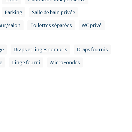
Parking
Salle de bain privée
our/salon
Toilettes séparées
WC privé
ge
Draps et linges compris
Draps fournis
le
Linge fourni
Micro-ondes