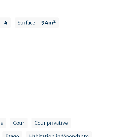
4
Surface
94m²
es
Cour
Cour privative
Etage
Habitation indépendante