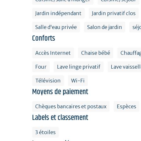
Jardin indépendant
Jardin privatif clos
Salle d'eau privée
Salon de jardin
séj
Conforts
Accès Internet
Chaise bébé
Chauffa
Four
Lave linge privatif
Lave vaissel
Télévision
Wi-Fi
Moyens de paiement
Chèques bancaires et postaux
Espèces
Labels et classement
3 étoiles