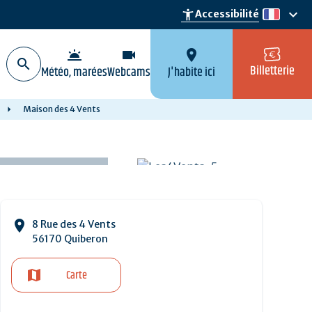
keyboard_arrow_down
accessibility_new
Accessibilité
fr
wb_twilight
videocam
location_on
Billetterie
Météo, marées
Webcams
J'habite ici
Maison des 4 Vents
8 Rue des 4 Vents
56170 Quiberon
Carte