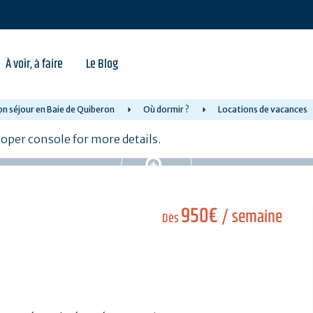
À voir, à faire
Le Blog
on séjour en Baie de Quiberon
Où dormir ?
Locations de vacances
per console for more details.
950€
/ semaine
Dès