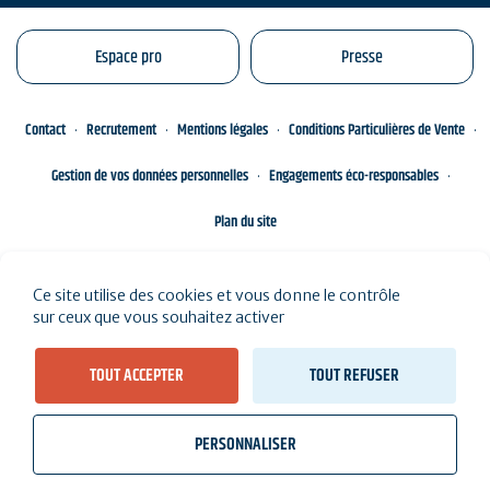
Espace pro
Presse
Contact
Recrutement
Mentions légales
Conditions Particulières de Vente
Gestion de vos données personnelles
Engagements éco-responsables
Plan du site
Ce site utilise des cookies et vous donne le contrôle
sur ceux que vous souhaitez activer
TOUT ACCEPTER
TOUT REFUSER
PERSONNALISER
wb_twilight
videocam
location_on
Billetterie
Météo, marées
Webcams
J'habite ici