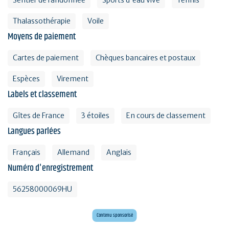
Sentier de randonnée
Sports d'eau vive
Tennis
Thalassothérapie
Voile
Moyens de paiement
Cartes de paiement
Chèques bancaires et postaux
Espèces
Virement
Labels et classement
Gîtes de France
3 étoiles
En cours de classement
Langues parlées
Français
Allemand
Anglais
Numéro d'enregistrement
56258000069HU
Mini golf bar et loisirs Erdeven
Maxi mini golf 26 trous à deux pas de l'océan
Contenu sponsorisé