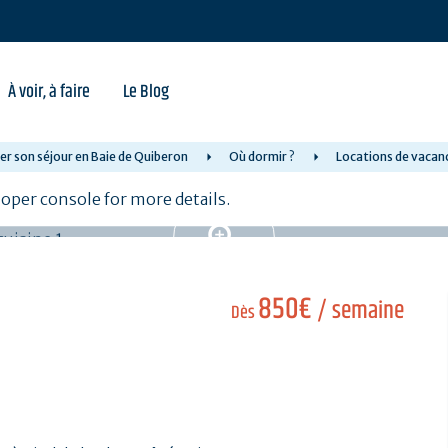
À voir, à faire
Le Blog
er son séjour en Baie de Quiberon
Où dormir ?
Locations de vacan
per console for more details.
850€
/ semaine
Dès