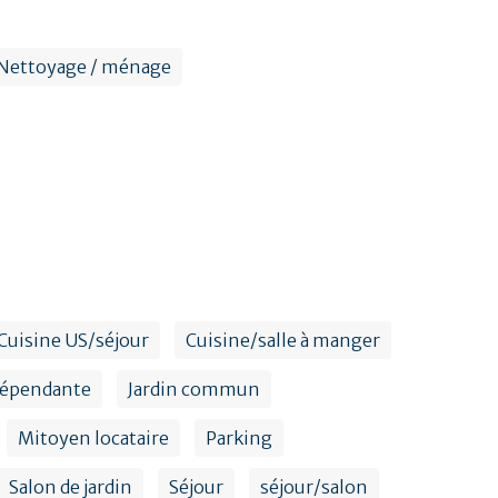
Nettoyage / ménage
Cuisine US/séjour
Cuisine/salle à manger
dépendante
Jardin commun
Mitoyen locataire
Parking
Salon de jardin
Séjour
séjour/salon