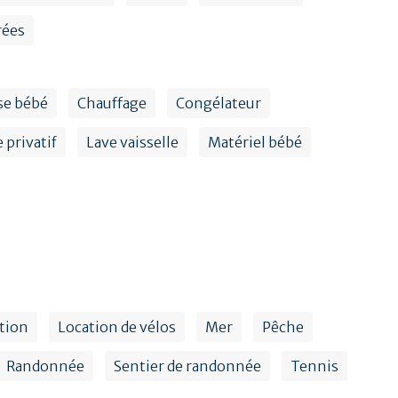
rées
se bébé
Chauffage
Congélateur
 privatif
Lave vaisselle
Matériel bébé
tion
Location de vélos
Mer
Pêche
Randonnée
Sentier de randonnée
Tennis