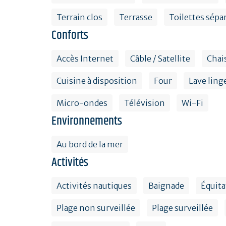
Terrain clos
Terrasse
Toilettes sépa
Conforts
Accès Internet
Câble / Satellite
Chai
Cuisine à disposition
Four
Lave linge
Micro-ondes
Télévision
Wi-Fi
Environnements
Au bord de la mer
Activités
Activités nautiques
Baignade
Équita
Plage non surveillée
Plage surveillée