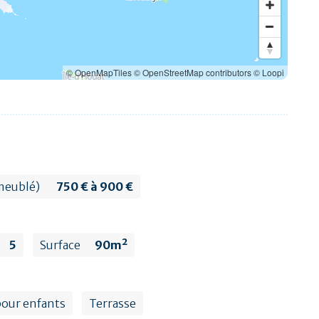
© OpenMapTiles
© OpenStreetMap contributors
© Loopi
meublé)
750 € à 900 €
5
Surface
90m²
pour enfants
Terrasse