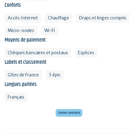
Conforts
Accès Internet
Chauffage
Draps et linges compris
Micro-ondes
Wi-Fi
Moyens de paiement
Chèques bancaires et postaux
Espèces
Labels et classement
Gîtes de France
3 épis
Langues parlées
Français
Envie d'évasion ?
Voyagez en Préhistoire !
Contenu sponsorisé