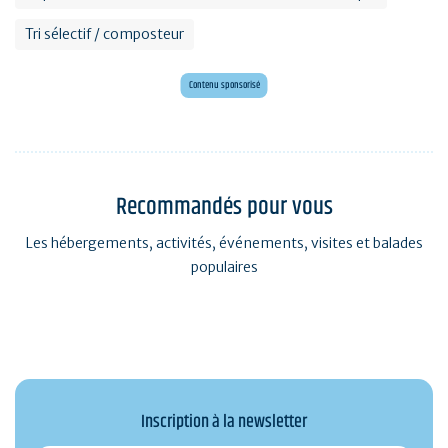
Tri sélectif / composteur
Mini golf bar et loisirs Erdeven
Maxi mini golf 26 trous à deux pas de l'océan
Contenu sponsorisé
Recommandés pour vous
Les hébergements, activités, événements, visites et balades
populaires
Inscription à la newsletter