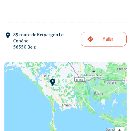
89 route de Keryargon Le
Y aller
Cohéno
56550 Belz