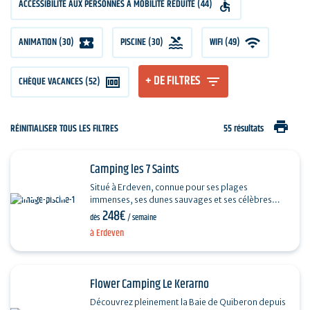
ACCESSIBILITÉ AUX PERSONNES À MOBILITÉ RÉDUITE (44)
ANIMATION (30)
PISCINE (30)
WIFI (49)
+ DE FILTRES
CHÈQUE VACANCES (52)
print
RÉINITIALISER TOUS LES FILTRES
55 résultats
Camping les 7 Saints
Situé à Erdeven, connue pour ses plages
immenses, ses dunes sauvages et ses célèbres
248€
alignements mégalithiques, le Camping 5 Étoiles
dès
/ semaine
Les 7 Saints…
à Erdeven
Flower Camping Le Kerarno
Découvrez pleinement la Baie de Quiberon depuis