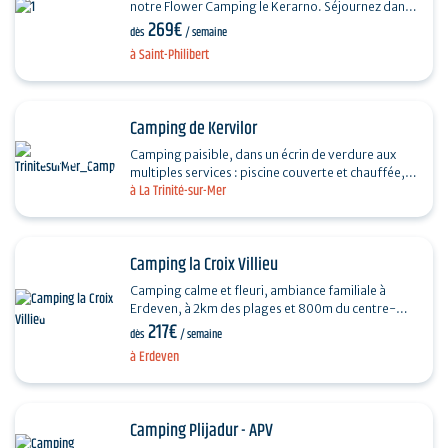
notre Flower Camping le Kerarno. Séjournez dans
269€
notre camping 4 étoiles de 5 hectares près des…
dès
/ semaine
à Saint-Philibert
Camping de Kervilor
Camping paisible, dans un écrin de verdure aux
multiples services : piscine couverte et chauffée,
à La Trinité-sur-Mer
piscine extérieure avec toboggans, aire de jeux,…
Camping la Croix Villieu
Camping calme et fleuri, ambiance familiale à
Erdeven, à 2km des plages et 800m du centre-
217€
ville. Le camping La Croix Villieu est un camping
dès
/ semaine
familial,…
à Erdeven
Camping Plijadur - APV