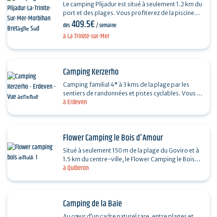
Le camping Plijadur est situé à seulement 1.2 km du
port et des plages. Vous profiterez de la piscine
409.5€
couverte chauffée, de l'aire de jeux et
dès
/ semaine
toboggans…
à La Trinité-sur-Mer
Camping Kerzerho
Camping familial 4* à 3 kms de la plage par les
sentiers de randonnées et pistes cyclables. Vous y
à Erdeven
trouverez des locations de mobil-homes et…
Flower Camping le Bois d'Amour
Situé à seulement 150 m de la plage du Goviro et à
1.5 km du centre-ville, le Flower Camping le Bois
à Quiberon
d’Amour sera votre lieu de vacances idéal à…
Camping de la Baie
Au cœur d’un cadre naturel rare, entre plages et