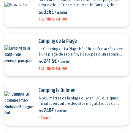
criques de La Trinité-sur-Mer, le Camping de la
336€
Baie vous invite à des vacances authentiques,…
dès
/ semaine
à La Trinité-sur-Mer
Camping de la Plage
Le Camping de La Plage bénéficie d'un accès direct
à une plage de sable fin, à deux pas d'un espace
241.5€
naturel et à proximité du port de La Trinité.…
dès
/ semaine
à La Trinité-sur-Mer
Camping le Dolmen
À 600 mètres de la plage du Men-Dû, quelques
minutes en voiture des sites mégalithiques de
240€
Carnac et proche de tout commerce, le Camping le
dès
/ semaine
Dolmen…
à Carnac