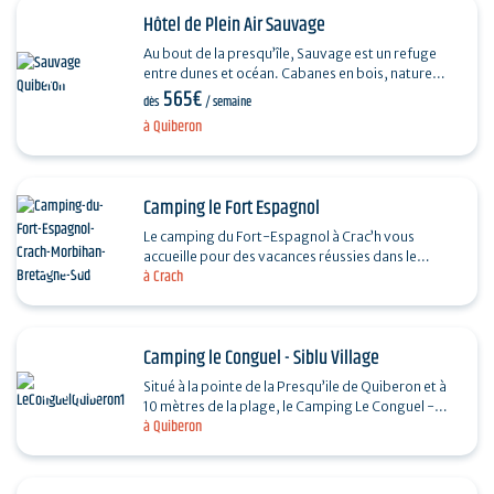
Hôtel de Plein Air Sauvage
Au bout de la presqu’île, Sauvage est un refuge
entre dunes et océan. Cabanes en bois, nature
565€
brute, cuisine iodée et sports de glisse : une
dès
/ semaine
adresse…
à Quiberon
Camping le Fort Espagnol
Le camping du Fort-Espagnol à Crac’h vous
accueille pour des vacances réussies dans le
à Crach
Morbihan ! Plongez dans notre parc aquatique
avec piscine…
Camping le Conguel - Siblu Village
Situé à la pointe de la Presqu’ile de Quiberon et à
10 mètres de la plage, le Camping Le Conguel -
à Quiberon
Siblu Village vous offre de nombreuses
animations…