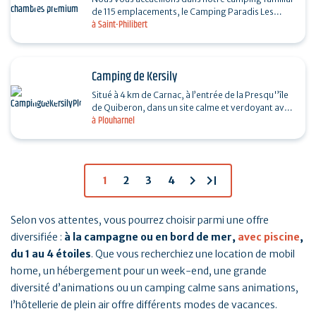
de 115 emplacements, le Camping Paradis Les
à Saint-Philibert
Palmiers, du 1er avril au 10 octobre. Notre site
arboré se…
Camping de Kersily
Situé à 4 km de Carnac, à l’entrée de la Presqu'’île
de Quiberon, dans un site calme et verdoyant avec
à Plouharnel
un accès direct à la plage de Sainte…
chevron_right
last_page
1
2
3
4
Selon vos attentes, vous pourrez choisir parmi une offre
diversifiée :
à la campagne ou en bord de mer,
avec piscine
,
du 1 au 4 étoiles
. Que vous recherchiez une location de mobil
home, un hébergement pour un week-end, une grande
diversité d’animations ou un camping calme sans animations,
l’hôtellerie de plein air offre différents modes de vacances.