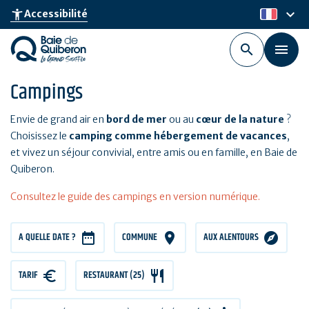
Aller
keyboard_arrow_down
accessibility_new
Accessibilité
fr
au
contenu
principal
Campings
Envie de grand air en
bord de mer
ou au
cœur de la nature
?
Choisissez le
camping comme hébergement de vacances
,
et vivez un séjour convivial, entre amis ou en famille, en Baie de
Quiberon.
Consultez le guide des campings en version numérique.
A QUELLE DATE ?
COMMUNE
AUX ALENTOURS
TARIF
TARIF
RESTAURANT (25)